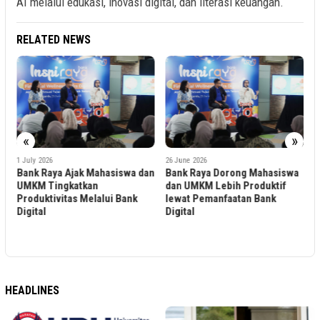
AI melalui edukasi, inovasi digital, dan literasi keuangan.
RELATED NEWS
«
»
2
W
1 July 2026
26 June 2026
i
T
Bank Raya Ajak Mahasiswa dan
Bank Raya Dorong Mahasiswa
L
UMKM Tingkatkan
dan UMKM Lebih Produktif
Produktivitas Melalui Bank
lewat Pemanfaatan Bank
Digital
Digital
HEADLINES