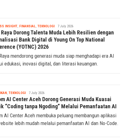
Tsaqif
SS INSIGHT
,
FINANSIAL
,
TEKNOLOGI
7 July 2026
Ridwan
 Raya Dorong Talenta Muda Lebih Resilien dengan
alisasi Bank Digital di Young On Top National
erence (YOTNC) 2026
Raya mendorong generasi muda siap menghadapi era AI
ui edukasi, inovasi digital, dan literasi keuangan.
Tsaqif
IKAN
,
TEKNOLOGI
7 July 2026
Ridwan
om AI Center Aceh Dorong Generasi Muda Kuasai
ik “Coding tanpa Ngoding” Melalui Pemanfaatan AI
m AI Center Aceh membuka peluang membangun aplikasi
ebsite lebih mudah melalui pemanfaatan AI dan No-Code.