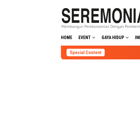
Skip
to
content
HOME
EVENT
GAYA HIDUP
IN
Special Content