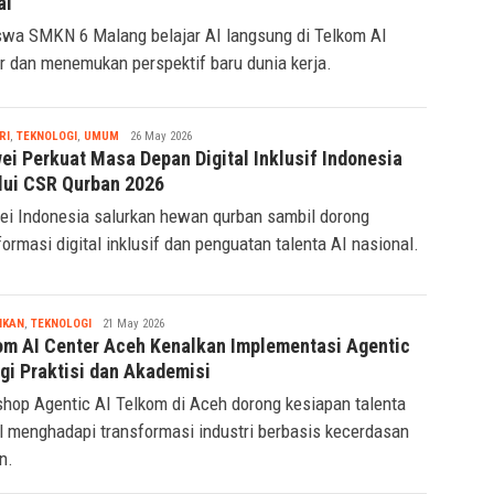
al
swa SMKN 6 Malang belajar AI langsung di Telkom AI
r dan menemukan perspektif baru dunia kerja.
Tsaqif
RI
,
TEKNOLOGI
,
UMUM
26 May 2026
Ridwan
ei Perkuat Masa Depan Digital Inklusif Indonesia
lui CSR Qurban 2026
i Indonesia salurkan hewan qurban sambil dorong
formasi digital inklusif dan penguatan talenta AI nasional.
Tsaqif
IKAN
,
TEKNOLOGI
21 May 2026
Ridwan
om AI Center Aceh Kenalkan Implementasi Agentic
agi Praktisi dan Akademisi
hop Agentic AI Telkom di Aceh dorong kesiapan talenta
al menghadapi transformasi industri berbasis kecerdasan
n.