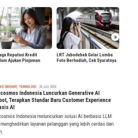
Ribuan
»
Pendaf
Presiden Prabowo Tinjau
Jabodebek Gelar Lomba
Hilirisasi Bioetanol PTPN I di
Berhadiah, Cek Syaratnya
Malang
Tsaqif
SS INSIGHT
,
TEKNOLOGI
24 July 2026
Ridwan
scosmos Indonesia Luncurkan Generative AI
bot, Terapkan Standar Baru Customer Experience
asis AI
cosmos Indonesia meluncurkan solusi AI berbasis LLM
 menghadirkan layanan pelanggan yang lebih cerdas dan
n.