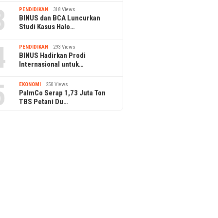
3
PENDIDIKAN
318 Views
BINUS dan BCA Luncurkan
Studi Kasus Halo…
4
PENDIDIKAN
293 Views
BINUS Hadirkan Prodi
Internasional untuk…
5
EKONOMI
250 Views
PalmCo Serap 1,73 Juta Ton
TBS Petani Du…