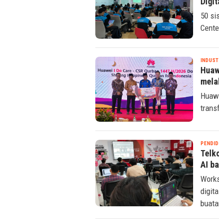
Digit
50 si
Cente
INDUST
Huaw
mela
Huawe
trans
PENDID
Telk
AI b
Works
digit
buata