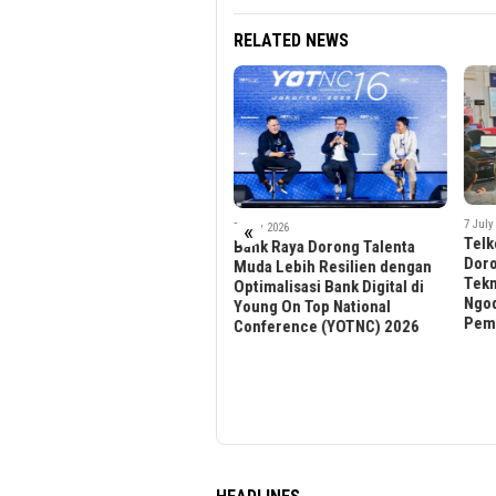
RELATED NEWS
24 Jun
Max
7 July 2026
«
7 July 2026
Telkom AI Center Aceh
Yaya
Bank Raya Dorong Talenta
Dorong Generasi Muda Kuasai
Salu
Muda Lebih Resilien dengan
Teknik “Coding tanpa
Tran
Optimalisasi Bank Digital di
Ngoding” Melalui
Pelu
Young On Top National
Pemanfaatan AI
Komi
Conference (YOTNC) 2026
Disa