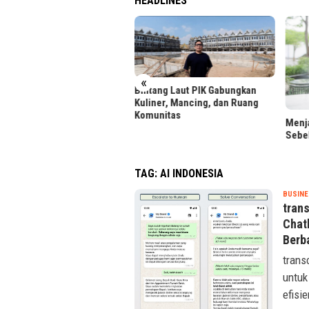
HEADLINES
«
tang Laut PIK Gabungkan
iner, Mancing, dan Ruang
unitas
Menjaga Reputasi Kredit
LRT 
Sebelum Ajukan Pinjaman
Foto 
TAG:
AI INDONESIA
BUSINE
tran
Chat
Berb
trans
untuk
efisie