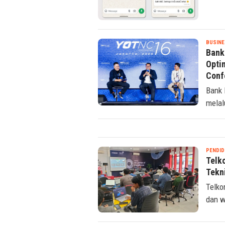
BUSINE
Bank
Optim
Conf
Bank 
melal
PENDID
Telk
Tekn
Telko
dan w