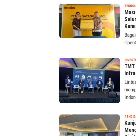
TEKNOL
Maxi
Salu
Kemi
Bagai
OpenC
INVEST
TMT 
Infra
Linta
mempe
Indon
PENDID
Kunj
Mend