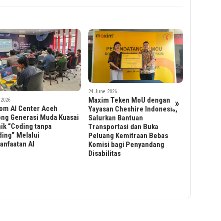
e 2026
im Teken MoU dengan
30 May 2026
»
Kunjunga
san Cheshire Indonesia,
2 June 2026
Malang di
rkan Bantuan
TMT Finance APAC 2026:
Mendoro
sportasi dan Buka
Lintasarta Dorong Investasi
Teknologi
ang Kemitraan Bebas
Infrastruktur AI untuk
Digital
si bagi Penyandang
Indonesia
bilitas