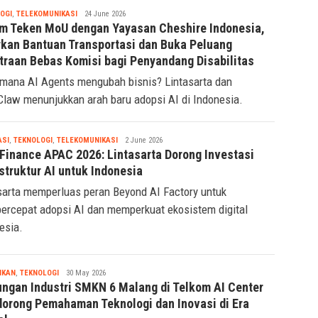
Tsaqif
OGI
,
TELEKOMUNIKASI
24 June 2026
Ridwan
m Teken MoU dengan Yayasan Cheshire Indonesia,
rkan Bantuan Transportasi dan Buka Peluang
traan Bebas Komisi bagi Penyandang Disabilitas
mana AI Agents mengubah bisnis? Lintasarta dan
law menunjukkan arah baru adopsi AI di Indonesia.
Tsaqif
ASI
,
TEKNOLOGI
,
TELEKOMUNIKASI
2 June 2026
Ridwan
Finance APAC 2026: Lintasarta Dorong Investasi
struktur AI untuk Indonesia
sarta memperluas peran Beyond AI Factory untuk
rcepat adopsi AI dan memperkuat ekosistem digital
esia.
Tsaqif
IKAN
,
TEKNOLOGI
30 May 2026
Ridwan
ungan Industri SMKN 6 Malang di Telkom AI Center
orong Pemahaman Teknologi dan Inovasi di Era