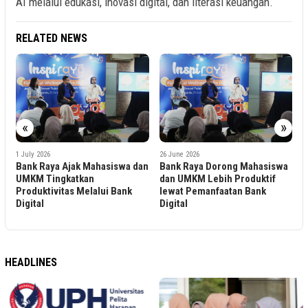
AI melalui edukasi, inovasi digital, dan literasi keuangan.
RELATED NEWS
«
»
2
i
P
1 July 2026
26 June 2026
K
Bank Raya Ajak Mahasiswa dan
Bank Raya Dorong Mahasiswa
ok
D
UMKM Tingkatkan
dan UMKM Lebih Produktif
Produktivitas Melalui Bank
lewat Pemanfaatan Bank
Digital
Digital
HEADLINES