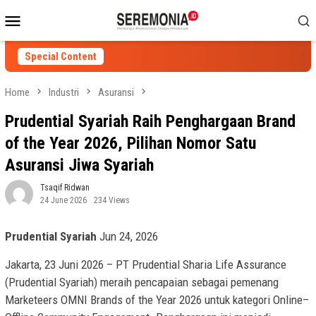
Skip
Mobile
to
Menu
content
Special Content
Home
Industri
Asuransi
Prudential Syariah Raih Penghargaan Brand
of the Year 2026, Pilihan Nomor Satu
Asuransi Jiwa Syariah
Tsaqif Ridwan
24 June 2026
234 Views
Prudential Syariah
Jun 24, 2026
Jakarta, 23 Juni 2026 – PT Prudential Sharia Life Assurance
(Prudential Syariah) meraih pencapaian sebagai pemenang
Marketeers OMNI Brands of the Year 2026 untuk kategori Online–