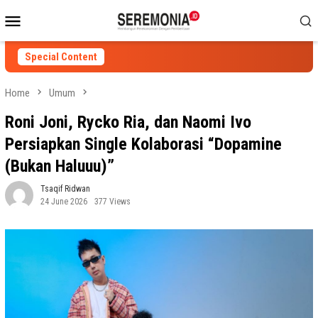
Skip
Mobile
to
Menu
content
Special Content
Home
Umum
Roni Joni, Rycko Ria, dan Naomi Ivo
Persiapkan Single Kolaborasi “Dopamine
(Bukan Haluuu)”
Tsaqif Ridwan
24 June 2026
377 Views