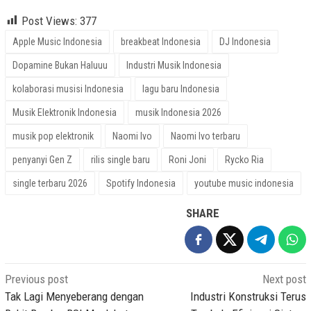
Post Views:
377
Apple Music Indonesia
breakbeat Indonesia
DJ Indonesia
Dopamine Bukan Haluuu
Industri Musik Indonesia
kolaborasi musisi Indonesia
lagu baru Indonesia
Musik Elektronik Indonesia
musik Indonesia 2026
musik pop elektronik
Naomi Ivo
Naomi Ivo terbaru
penyanyi Gen Z
rilis single baru
Roni Joni
Rycko Ria
single terbaru 2026
Spotify Indonesia
youtube music indonesia
SHARE
Post
Previous post
Next post
navigation
Tak Lagi Menyeberang dengan
Industri Konstruksi Terus