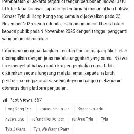
Pembatalan di Jakarta terjadi di tengah perubahan jadwal satu
titik tur Asia lainnya. Laporan terkonfirmasi menunjukkan bahwa
Konser Tyla di Hong Kong yang semula dijadwalkan pada 23
November 2025 resmi ditunda. Pengumuman ini diberitahukan
kepada publik pada 9 November 2025 dengan tanggal pengganti
yang belum diumumkan.
Informasi mengenai langkah lanjutan bagi pemegang tiket telah
disampaikan dengan jelas melalui unggahan yang sama. Nyawa
Live menyebut bahwa instruksi pengembalian dana telah
dikirimkan secara langsung melalui email kepada seluruh
pembeli, sehingga proses selanjutnya menunggu mekanisme
otomatis dari platform penjualan.
Post Views:
667
Hong Kong Tyla
konser dibatalkan
Konser Jakarta
Nyawa Live
refund tiket konser
tur Asia Tyla
Tyla
Tyla Jakarta
Tyla We Wanna Party