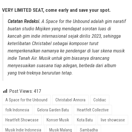
VERY LIMITED SEAT, come early and save your spot.
Catatan Redaksi.
A Space for the Unbound adalah gim naratif
buatan studio Mojiken yang mendapat sorotan luas di
kancah gim indie internasional sejak dirilis 2023, sehingga
keterlibatan Christabel sebagai komposer turut
memperkenalkan namanya ke pendengar di luar skena musik
indie Tanah Air. Musik untuk gim biasanya dirancang
menyesuaikan suasana tiap adegan, berbeda dari album
yang trek-treknya berurutan tetap.
Post Views:
417
A Space for the Unbound
Christabel Annora
Coldiac
folk Indonesia
Gelora Garden Batu
Heartfelt Collective
Heartfelt Showcase
Konser Musik
Kota Batu
live showcase
Musik Indie Indonesia
Musik Malang
Sambadha