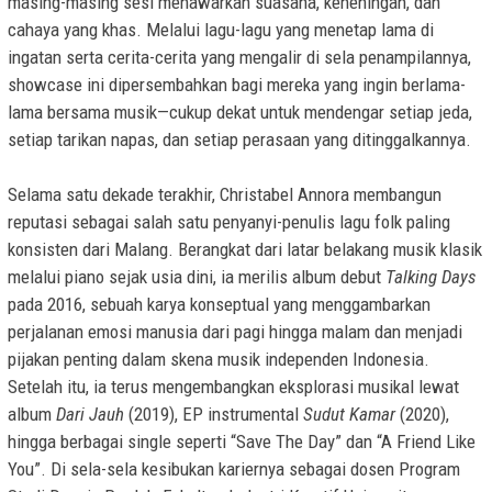
masing-masing sesi menawarkan suasana, keheningan, dan
cahaya yang khas. Melalui lagu-lagu yang menetap lama di
ingatan serta cerita-cerita yang mengalir di sela penampilannya,
showcase ini dipersembahkan bagi mereka yang ingin berlama-
lama bersama musik—cukup dekat untuk mendengar setiap jeda,
setiap tarikan napas, dan setiap perasaan yang ditinggalkannya.
Selama satu dekade terakhir, Christabel Annora membangun
reputasi sebagai salah satu penyanyi-penulis lagu folk paling
konsisten dari Malang. Berangkat dari latar belakang musik klasik
melalui piano sejak usia dini, ia merilis album debut
Talking Days
pada 2016, sebuah karya konseptual yang menggambarkan
perjalanan emosi manusia dari pagi hingga malam dan menjadi
pijakan penting dalam skena musik independen Indonesia.
Setelah itu, ia terus mengembangkan eksplorasi musikal lewat
album
Dari Jauh
(2019), EP instrumental
Sudut Kamar
(2020),
hingga berbagai single seperti “Save The Day” dan “A Friend Like
You”. Di sela-sela kesibukan kariernya sebagai dosen Program