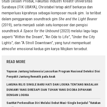
Studi Desain Produk, Fakultas Industri Kreatif Universitas
Surabaya (FIK UBAYA), Christabel tetap aktif berkarya dan
memperluas kiprahnya sebagai komposer musik gim. Ia terlibat
dalam penggarapan soundtrack gim
She and the Light Bearer
(2019), serta menjadi salah satu komposer dan pengisi
soundtrack
A Space for the Unbound
(2023) melalui lagu-lagu
seperti “Within the Dream”, “An Ode to Life”, “Under the City
Lights”, dan “A Stroll Downtown”, yang turut memperkuat
atmosfer emosional kedua gim karya Mojiken tersebut.
READ MORE
Yayasan Jantung Indonesia Luncurkan Program Nasional Deteksi Dini
Penyakit Jantung Rematik pada Anak
LAKUNA RILIS SINGLE BARU HATI DAN LOGIKA TENTANG MASALAH
DUNIAWI YANG DIRESAPI DAN TUHAN YANG DICOBA DIPAHAMI
DENGAN LOGIKA
SautKat Perkenalkan Diri Melalui Debut Maxi-Single berjudul “Katakan