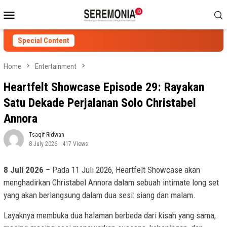
Skip
Mobile
to
Menu
content
Special Content
Home
Entertainment
Heartfelt Showcase Episode 29: Rayakan
Satu Dekade Perjalanan Solo Christabel
Annora
Tsaqif Ridwan
8 July 2026
417 Views
8 Juli 2026
– Pada 11 Juli 2026, Heartfelt Showcase akan
menghadirkan Christabel Annora dalam sebuah intimate long set
yang akan berlangsung dalam dua sesi: siang dan malam.
Layaknya membuka dua halaman berbeda dari kisah yang sama,