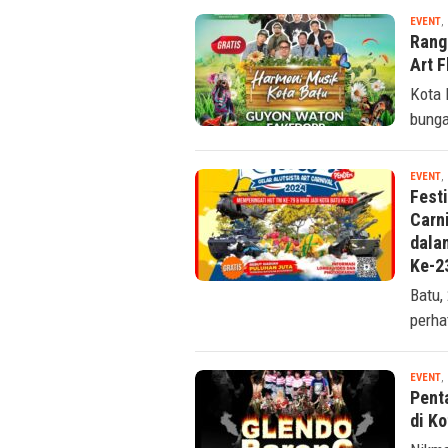
EVENT
,
Rang
Art 
Kota 
bunga
EVENT
,
Fest
Carn
dala
Ke-2
Batu,
perha
EVENT
,
Pent
di Ko