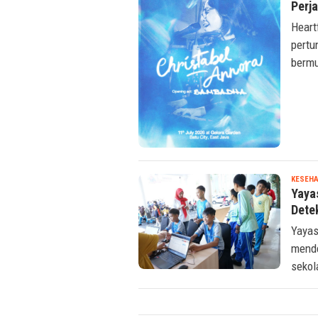
Perj
Heart
pertu
bermu
KESEHA
Yaya
Dete
Yayas
mende
sekol