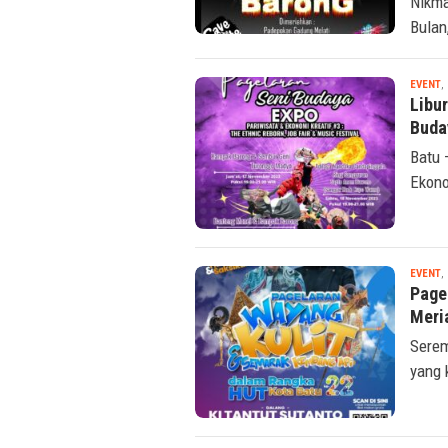
Nikma
Bulan
EVENT
,
Libu
Buda
Batu 
Ekono
EVENT
,
Page
Meri
Serem
yang 