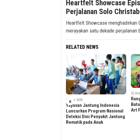
Heartfelt Showcase Epi
Perjalanan Solo Christa
Heartfelt Showcase menghadirkan Ch
merayakan satu dekade perjalanan 
RELATED NEWS
22 October 2025
2 Octo
Rangkaian HUT ke-24 Kota
Fest
«
2 June 2026
Batu: Harmoni Musik dan Batu
dan 
Yayasan Jantung Indonesia
Art Flower Carnival 2025
Carn
Luncurkan Program Nasional
Seni
Deteksi Dini Penyakit Jantung
dala
Rematik pada Anak
Ke-7
Ke-