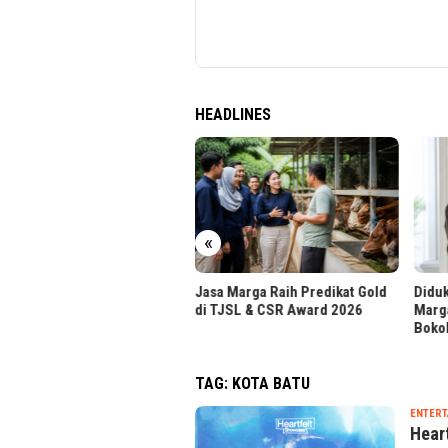
HEADLINES
«
a Marga Raih Predikat Gold
Didukung Sultan HB X, Jasa
Dolla
TJSL & CSR Award 2026
Marga Percepat Akses
Inves
Bokoharjo
TAG:
KOTA BATU
ENTERT
Hear