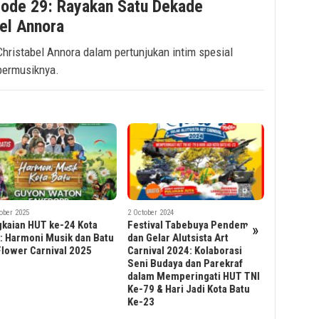
sode 29: Rayakan Satu Dekade
bel Annora
ristabel Annora dalam pertunjukan intim spesial
bermusiknya.
17 November 
Liburan k
ber 2024
21 June 2024
Lewatkan
ival Tabebuya Pendem
Pentas Padhang Bulan:
Budayany
»
Gelar Alutsista Art
Penampilan Seni Glendho
ival 2024: Kolaborasi
Barong di Kota Batu
 Budaya dan Parekraf
m Memperingati HUT TNI
9 & Hari Jadi Kota Batu
23