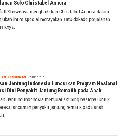
alanan Solo Christabel Annora
felt Showcase menghadirkan Christabel Annora dalam
njukan intim spesial merayakan satu dekade perjalanan
siknya.
Tsaqif
TAN
,
PENDIDIKAN
2 June 2026
Ridwan
san Jantung Indonesia Luncurkan Program Nasional
ksi Dini Penyakit Jantung Rematik pada Anak
an Jantung Indonesia memulai skrining nasional untuk
teksi ancaman penyakit jantung rematik pada anak
ah.