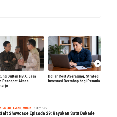
PPAr U
Pertam
»
PT RPN dan BPDP Gelar
r Cost Averaging, Strategi
Workshop Pangan Sehat
tasi Bertahap bagi Pemula
Berbasis Sawit
Tsaqif
AINMENT
,
EVENT
,
MUSIK
8 July 2026
Ridwan
tfelt Showcase Episode 29: Rayakan Satu Dekade