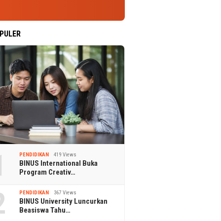
PULER
1
PENDIDIKAN
419 Views
BINUS International Buka
Program Creativ…
2
PENDIDIKAN
367 Views
BINUS University Luncurkan
Beasiswa Tahu…