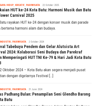
Tsaqif
GAYA HIDUP
,
KREATIF
,
PARIWISATA
22 October 2025
Ridwan
kaian HUT ke-24 Kota Batu: Harmoni Musik dan Batu
Flower Carnival 2025
Batu rayakan HUT ke-24 dengan konser musik dan parade
 bertema harmoni alam dan budaya.
Tsaqif
INDUSTRI
,
PARIWISATA
2 October 2024
Ridwan
ival Tabebuya Pendem dan Gelar Alutsista Art
ival 2024: Kolaborasi Seni Budaya dan Parekraf
m Memperingati HUT TNI Ke-79 & Hari Jadi Kota Batu
3
 2 Oktober 2024 – Kota Batu akan segera menjadi pusat
tian dengan digelarnya Festival […]
Tsaqif
INDUSTRI
,
PARIWISATA
21 June 2024
Ridwan
as Padhang Bulan: Penampilan Seni Glendho Barong
ta Batu