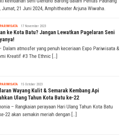
ti keindahan seni Glendho Barong dalam Pentas Padhang
, Jumat, 21 Juni 2024, Amphitheater Arjuna Wiwaha.
Tsaqif
PARIWISATA
17 November 2023
Ridwan
ran ke Kota Batu? Jangan Lewatkan Pagelaran Seni
yanya!
– Dalam atmosfer yang penuh keceriaan Expo Pariwisata &
mi Kreatif #3 The Ethnic […]
Seremonia
PARIWISATA
15 October 2023
laran Wayang Kulit & Semarak Kembang Api
ahkan Ulang Tahun Kota Batu ke-22
onia – Rangkaian perayaan Hari Ulang Tahun Kota Batu
ke-22 akan semakin meriah dengan […]