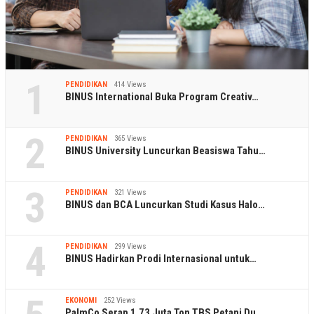
1
PENDIDIKAN
414 Views
BINUS International Buka Program Creativ…
2
PENDIDIKAN
365 Views
BINUS University Luncurkan Beasiswa Tahu…
3
PENDIDIKAN
321 Views
BINUS dan BCA Luncurkan Studi Kasus Halo…
4
PENDIDIKAN
299 Views
BINUS Hadirkan Prodi Internasional untuk…
EKONOMI
252 Views
PalmCo Serap 1,73 Juta Ton TBS Petani Du…