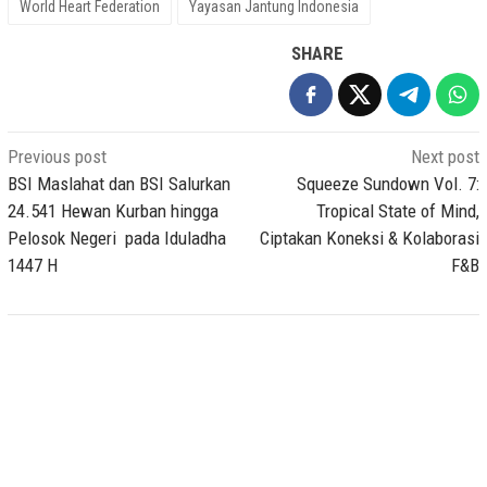
World Heart Federation
Yayasan Jantung Indonesia
SHARE
Post
Previous post
Next post
navigation
BSI Maslahat dan BSI Salurkan
Squeeze Sundown Vol. 7:
24.541 Hewan Kurban hingga
Tropical State of Mind,
Pelosok Negeri pada Iduladha
Ciptakan Koneksi & Kolaborasi
1447 H
F&B