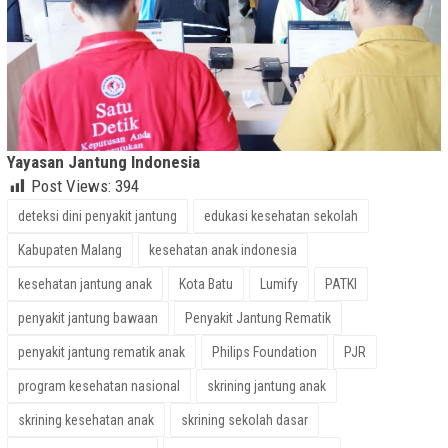
Yayasan Jantung Indonesia
Post Views:
394
deteksi dini penyakit jantung
edukasi kesehatan sekolah
Kabupaten Malang
kesehatan anak indonesia
kesehatan jantung anak
Kota Batu
Lumify
PATKI
penyakit jantung bawaan
Penyakit Jantung Rematik
penyakit jantung rematik anak
Philips Foundation
PJR
program kesehatan nasional
skrining jantung anak
skrining kesehatan anak
skrining sekolah dasar