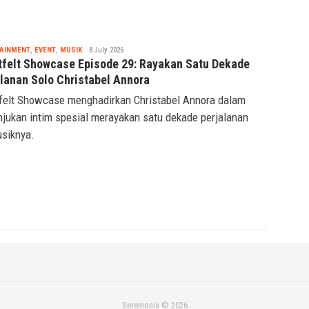
Tsaqif
AINMENT
,
EVENT
,
MUSIK
8 July 2026
Ridwan
tfelt Showcase Episode 29: Rayakan Satu Dekade
alanan Solo Christabel Annora
felt Showcase menghadirkan Christabel Annora dalam
njukan intim spesial merayakan satu dekade perjalanan
siknya.
Seremonia © 2026