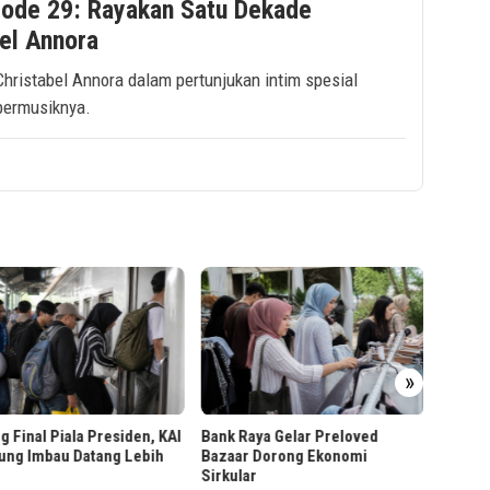
sode 29: Rayakan Satu Dekade
bel Annora
ristabel Annora dalam pertunjukan intim spesial
bermusiknya.
P
»
K
POST Hadirkan Sistem POS
Bank Raya Gelar Preloved
Cloud untuk Operasional
Bazaar Dorong Ekonomi
Restoran
Sirkular