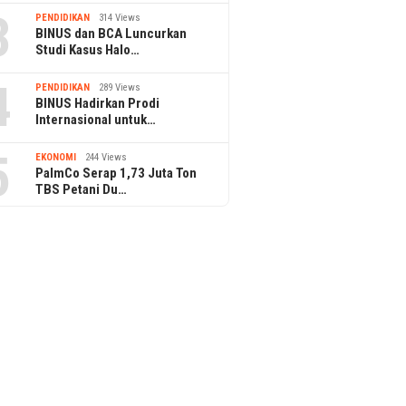
3
PENDIDIKAN
314 Views
BINUS dan BCA Luncurkan
Studi Kasus Halo…
4
PENDIDIKAN
289 Views
BINUS Hadirkan Prodi
Internasional untuk…
5
EKONOMI
244 Views
PalmCo Serap 1,73 Juta Ton
TBS Petani Du…