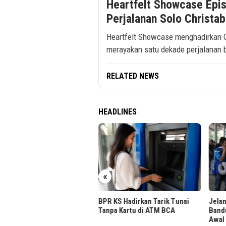
Heartfelt Showcase Epi
Perjalanan Solo Christa
Heartfelt Showcase menghadirkan Ch
merayakan satu dekade perjalanan 
RELATED NEWS
HEADLINES
«
BPR KS Hadirkan Tarik Tunai
Jelang Final Piala Presiden, KAI
Tanpa Kartu di ATM BCA
Bandung Imbau Datang Lebih
Awal