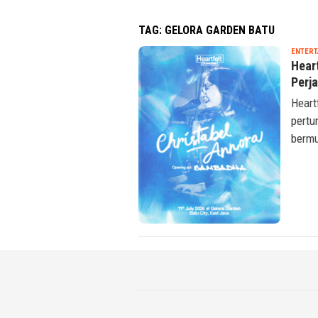
TAG:
GELORA GARDEN BATU
ENTERT
Hear
Perj
Heart
pertu
bermu