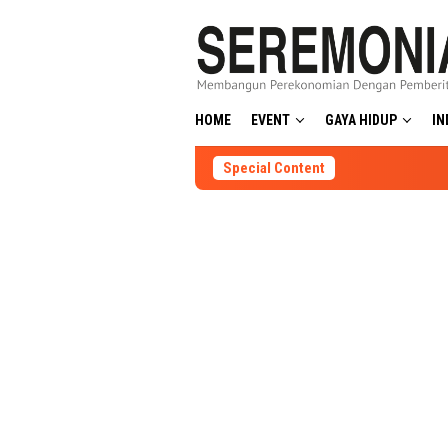
Skip
to
content
HOME
EVENT
GAYA HIDUP
IN
Special Content