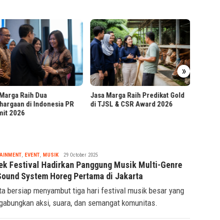
Dollar 
»
Invest
Marga Raih Predikat Gold
Didukung Sultan HB X, Jasa
JSL & CSR Award 2026
Marga Percepat Akses
Bokoharjo
Tsaqif
AINMENT
,
EVENT
,
MUSIK
29 October 2025
Ridwan
ek Festival Hadirkan Panggung Musik Multi-Genre
Sound System Horeg Pertama di Jakarta
ta bersiap menyambut tiga hari festival musik besar yang
abungkan aksi, suara, dan semangat komunitas.