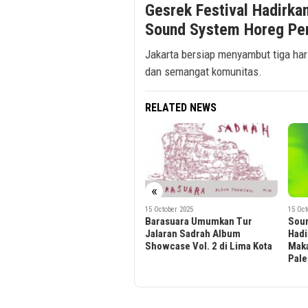
Gesrek Festival Hadirka
Sound System Horeg Per
Jakarta bersiap menyambut tiga har
dan semangat komunitas.
RELATED NEWS
«
15 October 2025
15 October 2025
7 Octo
Barasuara Umumkan Tur
Soundrenaline 2025 Kembali
BOS
Jalaran Sadrah Album
Hadir dalam Format Tur di
Kons
Showcase Vol. 2 di Lima Kota
Makassar, Medan, Bandung,
Bert
Palembang, dan Jakarta
You