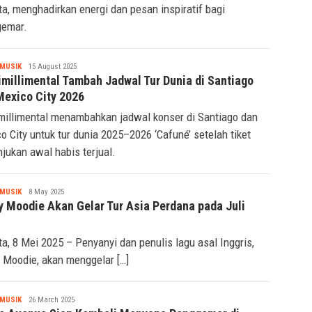
ta, menghadirkan energi dan pesan inspiratif bagi
gemar.
Tsaqif
MUSIK
15 August 2025
Ridwan
imillimental Tambah Jadwal Tur Dunia di Santiago
Mexico City 2026
millimental menambahkan jadwal konser di Santiago dan
o City untuk tur dunia 2025–2026 ‘Cafuné’ setelah tiket
njukan awal habis terjual.
Tsaqif
MUSIK
8 May 2025
Ridwan
y Moodie Akan Gelar Tur Asia Perdana pada Juli
ta, 8 Mei 2025 – Penyanyi dan penulis lagu asal Inggris,
 Moodie, akan menggelar […]
Tsaqif
MUSIK
26 March 2025
Ridwan