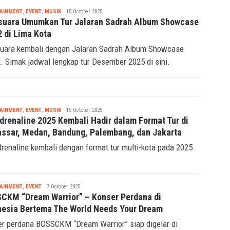
Tsaqif
AINMENT
,
EVENT
,
MUSIK
15 October 2025
Ridwan
suara Umumkan Tur Jalaran Sadrah Album Showcase
2 di Lima Kota
uara kembali dengan Jalaran Sadrah Album Showcase
2. Simak jadwal lengkap tur Desember 2025 di sini.
Tsaqif
AINMENT
,
EVENT
,
MUSIK
15 October 2025
Ridwan
drenaline 2025 Kembali Hadir dalam Format Tur di
ssar, Medan, Bandung, Palembang, dan Jakarta
renaline kembali dengan format tur multi-kota pada 2025.
Tsaqif
AINMENT
,
EVENT
7 October 2025
Ridwan
CKM “Dream Warrior” – Konser Perdana di
nesia Bertema The World Needs Your Dream
r perdana BOSSCKM “Dream Warrior” siap digelar di