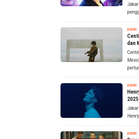
Jakar
peng
EVENT
,
Cent
dan 
Centi
Mexic
pertu
EVENT
,
Henr
2025
Jakar
Henry
EVENT
,