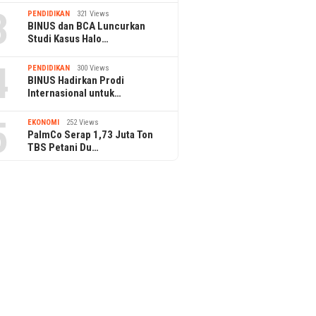
3
PENDIDIKAN
321 Views
BINUS dan BCA Luncurkan
Studi Kasus Halo…
4
PENDIDIKAN
300 Views
BINUS Hadirkan Prodi
Internasional untuk…
5
EKONOMI
252 Views
PalmCo Serap 1,73 Juta Ton
TBS Petani Du…
26 March 2025
odie Akan Gelar Tur
Boyce Avenue Siap Kembali
26 March 2025
ana pada Juli 2025
Menyapa Penggemar di
Xdinary Hero
Jakarta
Dunia “Beautif
Jakarta dan Su
Destinasi