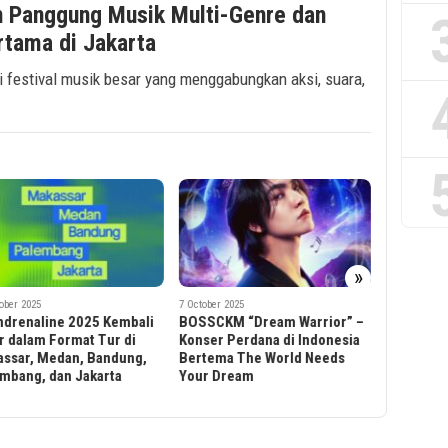
n Panggung Musik Multi-Genre dan
tama di Jakarta
i festival musik besar yang menggabungkan aksi, suara,
»
8 May 2025
Henry Mo
ber 2025
15 August 2025
Asia Perd
SCKM “Dream Warrior” –
Centimillimental Tambah
er Perdana di Indonesia
Jadwal Tur Dunia di Santiago
ema The World Needs
dan Mexico City 2026
r Dream