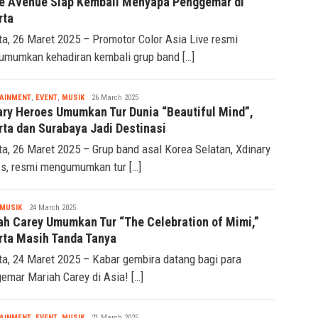
e Avenue Siap Kembali Menyapa Penggemar di
rta
ta, 26 Maret 2025 – Promotor Color Asia Live resmi
mumkan kehadiran kembali grup band […]
Tsaqif
AINMENT
,
EVENT
,
MUSIK
26 March 2025
Ridwan
ary Heroes Umumkan Tur Dunia “Beautiful Mind”,
rta dan Surabaya Jadi Destinasi
ta, 26 Maret 2025 – Grup band asal Korea Selatan, Xdinary
s, resmi mengumumkan tur […]
Tsaqif
MUSIK
24 March 2025
Ridwan
ah Carey Umumkan Tur “The Celebration of Mimi,”
rta Masih Tanda Tanya
ta, 24 Maret 2025 – Kabar gembira datang bagi para
emar Mariah Carey di Asia! […]
Tsaqif
AINMENT
,
EVENT
,
MUSIK
21 March 2025