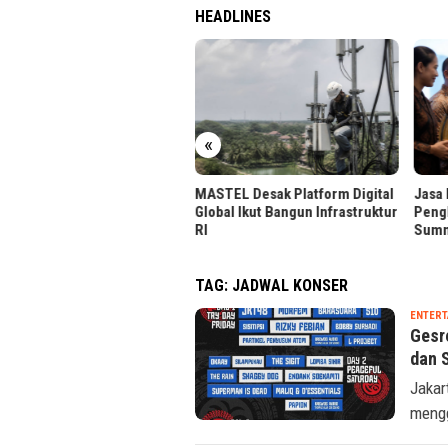
HEADLINES
«
TEL Desak Platform Digital
Jasa Marga Raih Dua
Jasa 
bal Ikut Bangun Infrastruktur
Penghargaan di Indonesia PR
di T
Summit 2026
TAG:
JADWAL KONSER
ENTERT
Gesr
dan 
Jakar
mengg