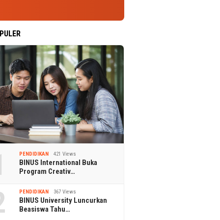
PULER
1
PENDIDIKAN
421 Views
BINUS International Buka
Program Creativ…
2
PENDIDIKAN
367 Views
BINUS University Luncurkan
Beasiswa Tahu…