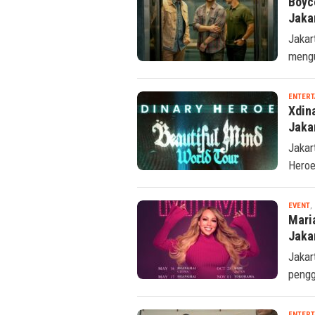
Boyc
Jaka
Jakar
mengu
ENTERT
Xdin
Jaka
Jakar
Heroe
EVENT
,
Mari
Jaka
Jakar
pengg
ENTERT