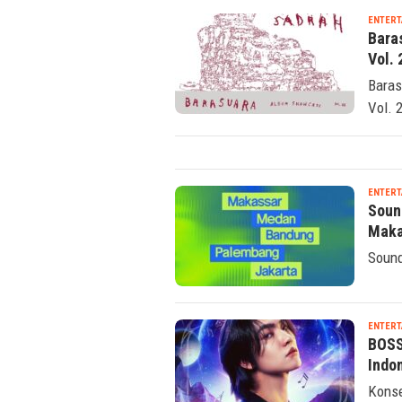
ENTERT
Bara
Vol. 
Baras
Vol. 
ENTERT
Soun
Maka
Sound
ENTERT
BOSS
Indo
Konse