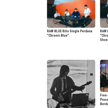
RAW BLUE Rilis Single Perdana
RAW B
“Chronic Blue”
“Chr
Shoe
Free 
Prass
Berd