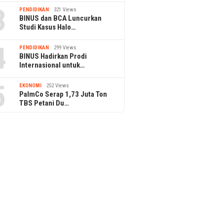
3
PENDIDIKAN
321 Views
BINUS dan BCA Luncurkan
Studi Kasus Halo…
4
PENDIDIKAN
299 Views
BINUS Hadirkan Prodi
Internasional untuk…
5
EKONOMI
252 Views
PalmCo Serap 1,73 Juta Ton
TBS Petani Du…