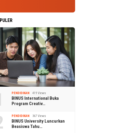
PULER
1
PENDIDIKAN
419 Views
BINUS International Buka
Program Creativ…
2
PENDIDIKAN
367 Views
BINUS University Luncurkan
Beasiswa Tahu…