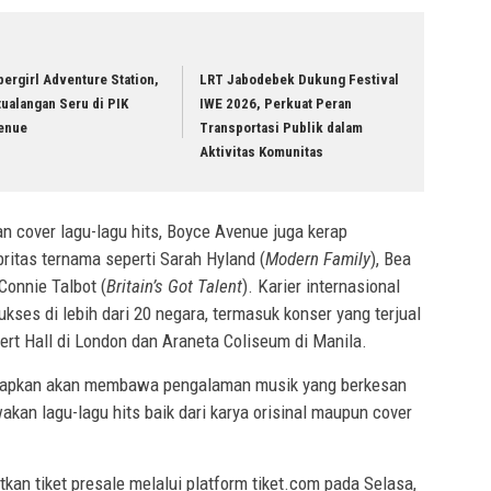
ergirl Adventure Station,
LRT Jabodebek Dukung Festival
ualangan Seru di PIK
IWE 2026, Perkuat Peran
enue
Transportasi Publik dalam
Aktivitas Komunitas
dan cover lagu-lagu hits, Boyce Avenue juga kerap
ritas ternama seperti Sarah Hyland (
Modern Family
), Bea
 Connie Talbot (
Britain’s Got Talent
). Karier internasional
kses di lebih dari 20 negara, termasuk konser yang terjual
bert Hall di London dan Araneta Coliseum di Manila.
iharapkan akan membawa pengalaman musik yang berkesan
an lagu-lagu hits baik dari karya orisinal maupun cover
an tiket presale melalui platform tiket.com pada Selasa,