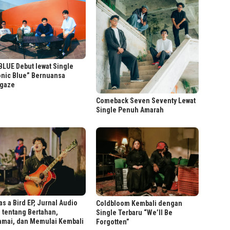
LUE Debut lewat Single
onic Blue” Bernuansa
gaze
Comeback Seven Seventy Lewat
Single Penuh Amarah
as a Bird EP, Jurnal Audio
Coldbloom Kembali dengan
 tentang Bertahan,
Single Terbaru “We’ll Be
amai, dan Memulai Kembali
Forgotten”