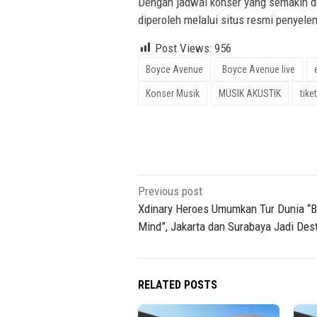
Dengan jadwal konser yang semakin dek
diperoleh melalui situs resmi penyelen
Post Views:
956
Boyce Avenue
Boyce Avenue live
Konser Musik
MUSIK AKUSTIK
tike
Post
Previous post
navigation
Xdinary Heroes Umumkan Tur Dunia “B
Mind”, Jakarta dan Surabaya Jadi Dest
RELATED POSTS