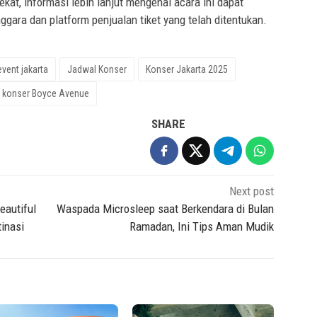
at, informasi lebih lanjut mengenai acara ini dapat
ggara dan platform penjualan tiket yang telah ditentukan.
event jakarta
Jadwal Konser
Konser Jakarta 2025
t konser Boyce Avenue
SHARE
Next post
eautiful
Waspada Microsleep saat Berkendara di Bulan
inasi
Ramadan, Ini Tips Aman Mudik