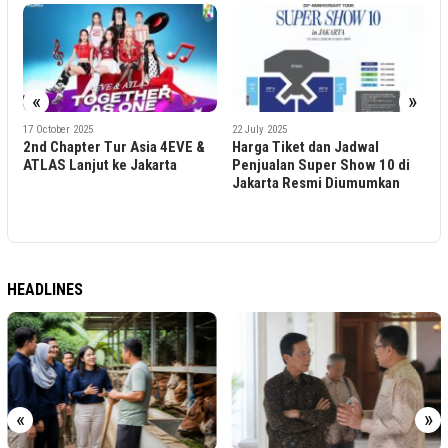
«
»
2
P
K
17 October 2025
22 July 2025
2nd Chapter Tur Asia 4EVE &
Harga Tiket dan Jadwal
X
ATLAS Lanjut ke Jakarta
Penjualan Super Show 10 di
Jakarta Resmi Diumumkan
HEADLINES
«
»