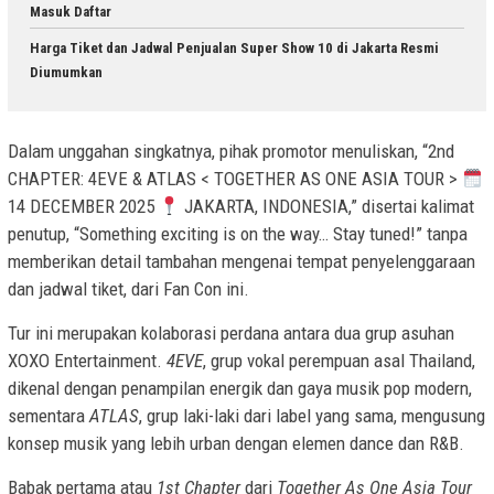
Masuk Daftar
Harga Tiket dan Jadwal Penjualan Super Show 10 di Jakarta Resmi
Diumumkan
Dalam unggahan singkatnya, pihak promotor menuliskan, “2nd
CHAPTER: 4EVE & ATLAS < TOGETHER AS ONE ASIA TOUR >
14 DECEMBER 2025
JAKARTA, INDONESIA,” disertai kalimat
penutup, “Something exciting is on the way… Stay tuned!” tanpa
memberikan detail tambahan mengenai tempat penyelenggaraan
dan jadwal tiket, dari Fan Con ini.
Tur ini merupakan kolaborasi perdana antara dua grup asuhan
XOXO Entertainment.
4EVE
, grup vokal perempuan asal Thailand,
dikenal dengan penampilan energik dan gaya musik pop modern,
sementara
ATLAS
, grup laki-laki dari label yang sama, mengusung
konsep musik yang lebih urban dengan elemen dance dan R&B.
Babak pertama atau
1st Chapter
dari
Together As One Asia Tour