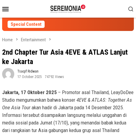
Skip
Mobile
to
Menu
content
Special Content
Home
Entertainment
2nd Chapter Tur Asia 4EVE & ATLAS Lanjut
ke Jakarta
Tsaqif Ridwan
17 October 2025
74792 Views
Jakarta, 17 Oktober 2025
– Promotor asal Thailand, LeayDoDee
Studio mengumumkan bahwa konser
4EVE & ATLAS: Together As
One Asia Tour
akan hadir di Jakarta pada 14 Desember 2025.
Informasi tersebut disampaikan langsung melalui unggahan di
media sosial pada Jumat (17/10), yang menandai babak kedua
dari rangkaian tur Asia gabungan kedua grup asal Thailand