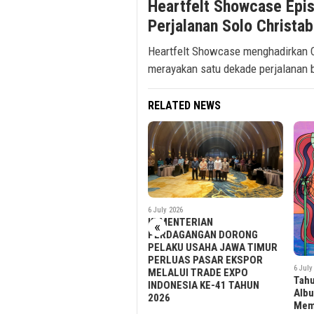
Heartfelt Showcase Epi
Perjalanan Solo Christa
Heartfelt Showcase menghadirkan Ch
merayakan satu dekade perjalanan 
RELATED NEWS
6 July 2026
KEMENTERIAN
«
PERDAGANGAN DORONG
PELAKU USAHA JAWA TIMUR
PERLUAS PASAR EKSPOR
6 July 2026
MELALUI TRADE EXPO
Tahun Pembuktian: DNA Rilis
INDONESIA KE-41 TAHUN
Album Perdana “OURORA;”
2026
6 July
Memberikan Kualitas dalam