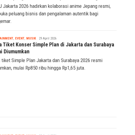
inal Jepang ke Gandaria City Mei Mendatang
Jakarta 2026 hadirkan kolaborasi anime Jepang resmi,
ka peluang bisnis dan pengalaman autentik bagi
gemar.
Tsaqif
AINMENT
,
EVENT
,
MUSIK
29 April 2026
Ridwan
a Tiket Konser Simple Plan di Jakarta dan Surabaya
i Diumumkan
 tiket Simple Plan Jakarta dan Surabaya 2026 resmi
mkan, mulai Rp850 ribu hingga Rp1,65 juta.