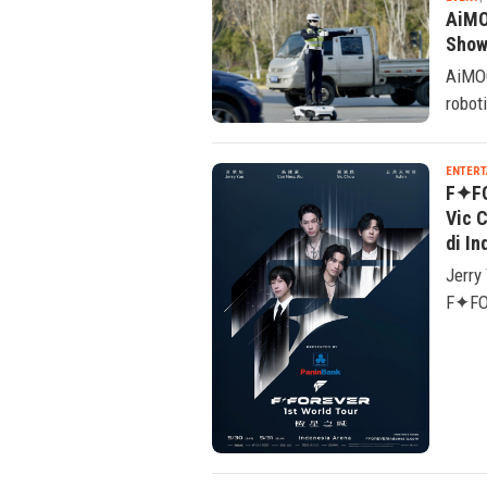
EVENT
,
AiMO
Show
AiMOG
robot
ENTERT
F✦FO
Vic 
di I
Jerry
F✦FOR