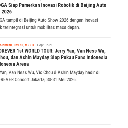
Tsaqif
OTOMOTIF
,
TEKNOLOGI
20 April 2026
Ridwan
GA Siap Pamerkan Inovasi Robotik di Beijing Auto
 2026
A tampil di Beijing Auto Show 2026 dengan inovasi
ik terintegrasi untuk mobilitas masa depan.
Tsaqif
AINMENT
,
EVENT
,
MUSIK
1 April 2026
Ridwan
REVER 1st WORLD TOUR: Jerry Yan, Van Ness Wu,
Chou, dan Ashin Mayday Siap Pukau Fans Indonesia
ndonesia Arena
 Yan, Van Ness Wu, Vic Chou & Ashin Mayday hadir di
EVER Concert Jakarta, 30-31 Mei 2026.