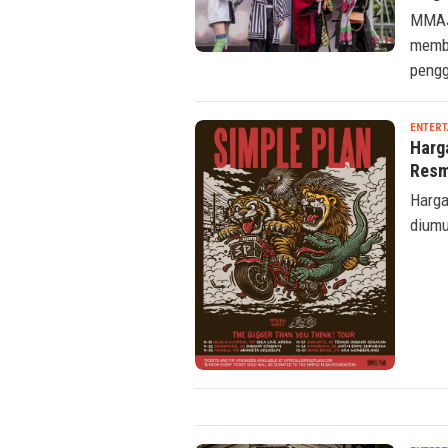
Orig
MMAJ 
membu
peng
ENTERT
Harg
Resm
Harga
diumu