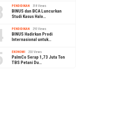
3
PENDIDIKAN
318 Views
BINUS dan BCA Luncurkan
Studi Kasus Halo…
4
PENDIDIKAN
293 Views
BINUS Hadirkan Prodi
Internasional untuk…
5
EKONOMI
250 Views
PalmCo Serap 1,73 Juta Ton
TBS Petani Du…