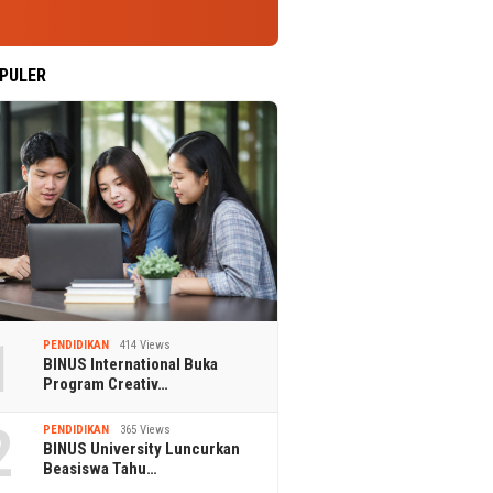
PULER
1
PENDIDIKAN
414 Views
BINUS International Buka
Program Creativ…
2
PENDIDIKAN
365 Views
BINUS University Luncurkan
Beasiswa Tahu…