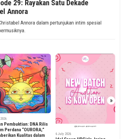
sode 29: Rayakan Satu Dekade
bel Annora
ristabel Annora dalam pertunjukan intim spesial
bermusiknya.
3 July 2026
»
3 July 2026
Bank Raya
Industri Global dan Lokal
Market Vo
Memberikan Dukungan Kuat
Pengalama
pada Automechanika Jakarta
Praktis u
saat Pendaftaran Pengunjung
Enthusias
Dibuka
 2026