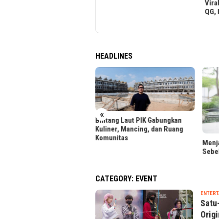
Idol
Viralitas – Kolaborasi dengan
Memb
QG, INDAHKUS, hingga YB
Gene
HEADLINES
«
tang Laut PIK Gabungkan
iner, Mancing, dan Ruang
unitas
Menjaga Reputasi Kredit
LRT 
Sebelum Ajukan Pinjaman
Foto 
CATEGORY:
EVENT
ENTERT
Satu