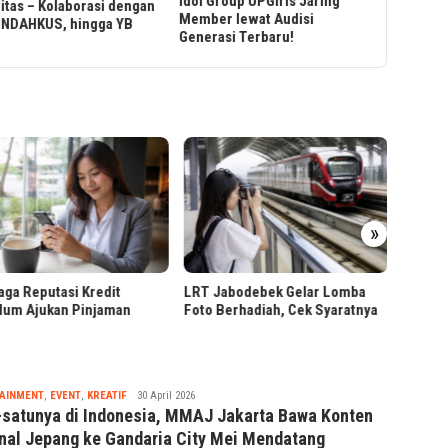
 Group UPGirls Jaring
er lewat Audisi
rasi Terbaru!
Ribuan
»
Pendaf
Presiden Prabowo Tinjau
Jabodebek Gelar Lomba
Hilirisasi Bioetanol PTPN I di
Berhadiah, Cek Syaratnya
Malang
Tsaqif
AINMENT
,
EVENT
,
KREATIF
30 April 2026
Ridwan
-satunya di Indonesia, MMAJ Jakarta Bawa Konten