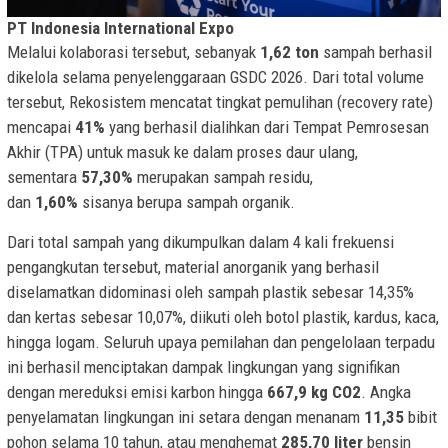
PT Indonesia International Expo
Melalui kolaborasi tersebut, sebanyak
1,62 ton
sampah berhasil
dikelola selama penyelenggaraan GSDC 2026. Dari total volume
tersebut, Rekosistem mencatat tingkat pemulihan (recovery rate)
mencapai
41%
yang berhasil dialihkan dari Tempat Pemrosesan
Akhir (TPA) untuk masuk ke dalam proses daur ulang,
sementara
57,30%
merupakan sampah residu,
dan
1,60%
sisanya berupa sampah organik.
Dari total sampah yang dikumpulkan dalam 4 kali frekuensi
pengangkutan tersebut, material anorganik yang berhasil
diselamatkan didominasi oleh sampah plastik sebesar 14,35%
dan kertas sebesar 10,07%, diikuti oleh botol plastik, kardus, kaca,
hingga logam. Seluruh upaya pemilahan dan pengelolaan terpadu
ini berhasil menciptakan dampak lingkungan yang signifikan
dengan mereduksi emisi karbon hingga
667,9 kg CO2
. Angka
penyelamatan lingkungan ini setara dengan menanam
11,35
bibit
pohon selama 10 tahun, atau menghemat
285,70 liter
bensin