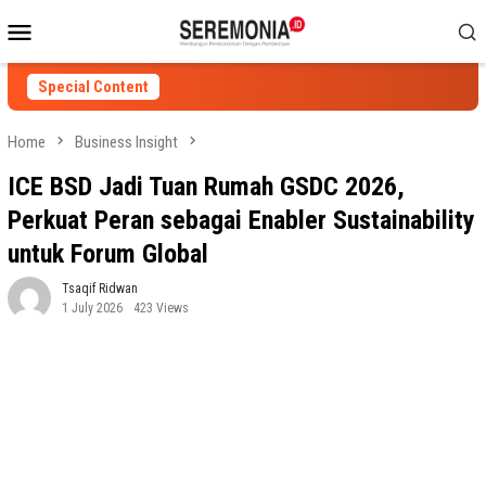
Skip
Mobile
to
Menu
content
Special Content
Home
Business Insight
ICE BSD Jadi Tuan Rumah GSDC 2026,
Perkuat Peran sebagai Enabler Sustainability
untuk Forum Global
Tsaqif Ridwan
1 July 2026
423 Views