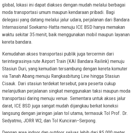
global, lokasi ini dapat diakses dengan mudah melalui berbagai
moda transportasi umum maupun kendaraan pribadi. Bagi
delegasi yang datang melalui jalur udara, perjalanan dari Bandara
Internasional Soekarno-Hatta menuju ICE BSD hanya memakan
waktu sekitar 35 menit, baik menggunakan mobil maupun layanan
kereta bandara.
Kemudahan akses transportasi publik juga tercermin dari
terintegrasinya rute Airport Train (KAI Bandara Railink) menuju
Stasiun Duri, yang kemudian tersambung dengan kereta komuter
via Tanah Abang menuju Rangkasbitung Line hingga Stasiun
Cisauk. Dari stasiun terdekat tersebut, para peserta cukup
melanjutkan perjalanan singkat menggunakan taksi maupun moda
transportasi daring menuju venue. Sementara untuk akses jalur
darat, ICE BSD juga sangat mudah dijangkau berkat koneksi
langsung dengan jaringan jalan tol utama, termasuk Tol Prof. Dr.
Sedyatmo, JORR W2, dan Tol Kunciran–Serpong.
Dengan area indoor dan outdoor seluas lebih dari 85.000 meter