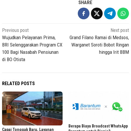
SHARE
Post
Previous post
Next post
navigation
Wujudkan Pelayanan Prima,
Grand Filano Ramai di Medsos,
BRI Selenggarakan Program CX
Warganet Soroti Bobot Ringan
100 Bagi Nasabah Pensiunan
hingga Irit BBM
di BO Otista
RELATED POSTS
Berapa Biaya Broadcast WhatsApp
Capai Tonggak Baru, Layanan