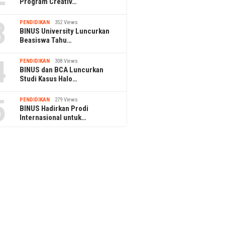
Program Creativ…
3
PENDIDIKAN
352 Views
BINUS University Luncurkan
Beasiswa Tahu…
4
PENDIDIKAN
308 Views
BINUS dan BCA Luncurkan
Studi Kasus Halo…
5
PENDIDIKAN
279 Views
BINUS Hadirkan Prodi
Internasional untuk…