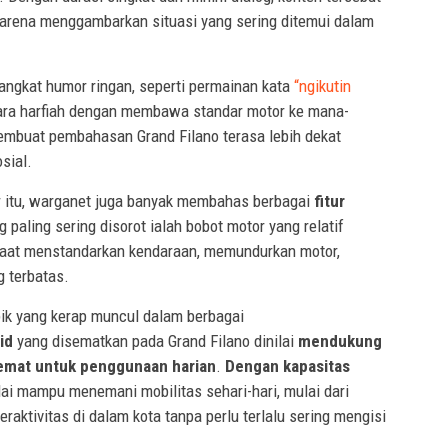
karena menggambarkan situasi yang sering ditemui dalam
gangkat humor ringan, seperti permainan kata
“ngikutin
ara harfiah dengan membawa standar motor ke mana-
mbuat pembahasan Grand Filano terasa lebih dekat
sial.
r itu, warganet juga banyak membahas berbagai
fitur
g paling sering disorot ialah bobot motor yang relatif
saat menstandarkan kendaraan, memundurkan motor,
g terbatas.
pik yang kerap muncul dalam berbagai
id
yang disematkan pada Grand Filano dinilai
mendukung
hemat untuk penggunaan harian
.
Dengan kapasitas
nilai mampu menemani mobilitas sehari-hari, mulai dari
eraktivitas di dalam kota tanpa perlu terlalu sering mengisi