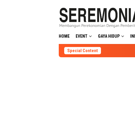
Skip
to
content
HOME
EVENT
GAYA HIDUP
IN
Special Content