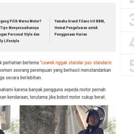
ngung Pilih Warna Motor?
Yamaha Grand Filano Irit BBM,
i Tips Menyesuaikannya
Hemat Pengeluaran untuk
ngan Personal Style dan
Penggunaan Harian
ly Lifestyle
ik perhatian bertema
“cewek nggak standar pas standarin
 momen seorang perempuan yang berhasil menstandarkan
ga secara berlebihan.
dipahami karena banyak pengguna sepeda motor pernah
an kendaraan, terutama jika bobot motor cukup berat.