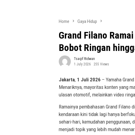
Home
Gaya Hidup
Grand Filano Ramai
Bobot Ringan hingg
Tsaqif Ridwan
1 July 2026
255 Views
Jakarta
,
1 Juli 2026
– Yamaha Grand 
Menariknya, mayoritas konten yang ma
ulasan otomotif, melainkan video rin
Ramainya pembahasan Grand Filano d
kendaraan kini tidak lagi hanya berf
sehari-hari, kemudahan penggunaan, de
menjadi topik yang lebih mudah menar