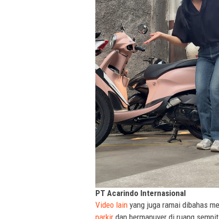
PT Acarindo Internasional
Video lain
yang juga ramai dibahas m
parkir
dan bermanuver di ruang sempit.