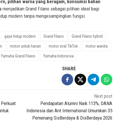
rn, pilihan warna yang beragam, konsumsi bahan
s
menjadikan Grand Filano sebagai pilihan ideal bagi
dup modern tanpa mengesampingkan fungsi.
gaya hidup modern
Grand Filano
Grand Filano hybrid
rn
motor untuk harian
motor viral TikTok
motor wanita
Yamaha Grand Filano
Yamaha Indonesia
SHARE
Next post
 Perkuat
Pendapatan Alumni Naik 113%, DANA
untuk
Indonesia dan Ant International Umumkan 35
Pemenang SisBerdaya & DisBerdaya 2026