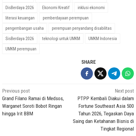
DisBerdaya 2026
Ekonomi Kreatif
inklusi ekonomi
literasi keuangan
pemberdayaan perempuan
pengembangan usaha
perempuan penyandang disabilitas
SisBerdaya 2026
teknologi untuk UMKM
UMKM Indonesia
UMKM perempuan
SHARE
Post
Previous post
Next post
navigation
Grand Filano Ramai di Medsos,
PTPP Kembali Diakui dalam
Warganet Soroti Bobot Ringan
Fortune Southeast Asia 500
hingga Irit BBM
Tahun 2026, Tegaskan Daya
Saing dan Ketahanan Bisnis di
Tingkat Regional