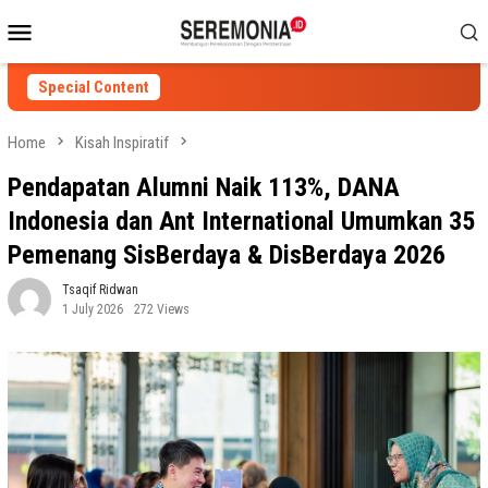
Skip
Mobile
to
Menu
content
Special Content
Home
Kisah Inspiratif
Pendapatan Alumni Naik 113%, DANA
Indonesia dan Ant International Umumkan 35
Pemenang SisBerdaya & DisBerdaya 2026
Tsaqif Ridwan
1 July 2026
272 Views