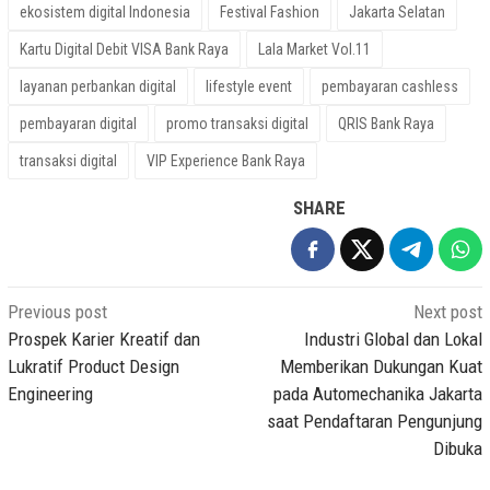
ekosistem digital Indonesia
Festival Fashion
Jakarta Selatan
Kartu Digital Debit VISA Bank Raya
Lala Market Vol.11
layanan perbankan digital
lifestyle event
pembayaran cashless
pembayaran digital
promo transaksi digital
QRIS Bank Raya
transaksi digital
VIP Experience Bank Raya
SHARE
Post
Previous post
Next post
navigation
Prospek Karier Kreatif dan
Industri Global dan Lokal
Lukratif Product Design
Memberikan Dukungan Kuat
Engineering
pada Automechanika Jakarta
saat Pendaftaran Pengunjung
Dibuka