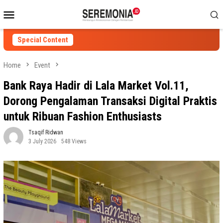
Skip
Mobile
to
Menu
content
Special Content
Home
Event
Bank Raya Hadir di Lala Market Vol.11,
Dorong Pengalaman Transaksi Digital Praktis
untuk Ribuan Fashion Enthusiasts
Tsaqif Ridwan
3 July 2026
548 Views