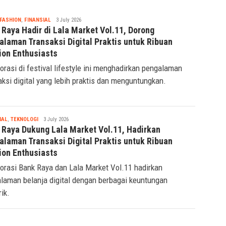
Tsaqif
FASHION
,
FINANSIAL
3 July 2026
Ridwan
 Raya Hadir di Lala Market Vol.11, Dorong
alaman Transaksi Digital Praktis untuk Ribuan
ion Enthusiasts
orasi di festival lifestyle ini menghadirkan pengalaman
aksi digital yang lebih praktis dan menguntungkan.
Tsaqif
IAL
,
TEKNOLOGI
3 July 2026
Ridwan
 Raya Dukung Lala Market Vol.11, Hadirkan
alaman Transaksi Digital Praktis untuk Ribuan
ion Enthusiasts
orasi Bank Raya dan Lala Market Vol.11 hadirkan
laman belanja digital dengan berbagai keuntungan
ik.