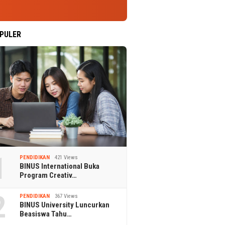
PULER
1
PENDIDIKAN
421 Views
BINUS International Buka
Program Creativ…
2
PENDIDIKAN
367 Views
BINUS University Luncurkan
Beasiswa Tahu…