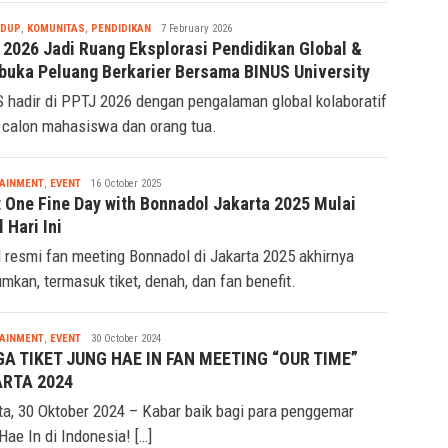
Tsaqif
IDUP
,
KOMUNITAS
,
PENDIDIKAN
7 February 2026
Ridwan
 2026 Jadi Ruang Eksplorasi Pendidikan Global &
uka Peluang Berkarier Bersama BINUS University
 hadir di PPTJ 2026 dengan pengalaman global kolaboratif
 calon mahasiswa dan orang tua.
Tsaqif
AINMENT
,
EVENT
16 October 2025
Ridwan
t One Fine Day with Bonnadol Jakarta 2025 Mulai
l Hari Ini
l resmi fan meeting Bonnadol di Jakarta 2025 akhirnya
mkan, termasuk tiket, denah, dan fan benefit.
Tsaqif
AINMENT
,
EVENT
30 October 2024
Ridwan
A TIKET JUNG HAE IN FAN MEETING “OUR TIME”
RTA 2024
ta, 30 Oktober 2024 – Kabar baik bagi para penggemar
Hae In di Indonesia! […]