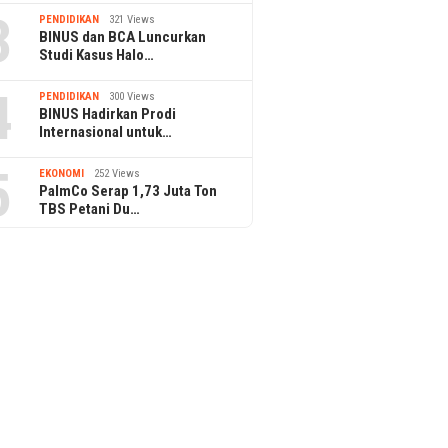
3
PENDIDIKAN
321 Views
BINUS dan BCA Luncurkan
Studi Kasus Halo…
4
PENDIDIKAN
300 Views
BINUS Hadirkan Prodi
Internasional untuk…
5
EKONOMI
252 Views
PalmCo Serap 1,73 Juta Ton
TBS Petani Du…
25 July 2024
Perkuat Pondas