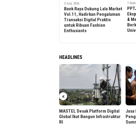
7 February 2026
16 Oct
3 July 2026
PPTJ 2026 Jadi Ruang
Tike
Bank Raya Dukung Lala Market
Eksplorasi Pendidikan Global
Bonn
Vol.11, Hadirkan Pengalaman
& Membuka Peluang
Dijua
Transaksi Digital Praktis
Berkarier Bersama BINUS
untuk Ribuan Fashion
University
Enthusiasts
HEADLINES
«
TEL Desak Platform Digital
Jasa Marga Raih Dua
Jasa 
bal Ikut Bangun Infrastruktur
Penghargaan di Indonesia PR
di T
Summit 2026