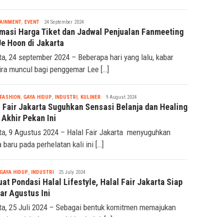
Tsaqif
AINMENT
,
EVENT
24 September 2024
Ridwan
rmasi Harga Tiket dan Jadwal Penjualan Fanmeeting
Je Hoon di Jakarta
ta, 24 september 2024 – Beberapa hari yang lalu, kabar
ra muncul bagi penggemar Lee […]
Tsaqif
FASHION
,
GAYA HIDUP
,
INDUSTRI
,
KULINER
9 August 2024
Ridwan
l Fair Jakarta Suguhkan Sensasi Belanja dan Healing
 Akhir Pekan Ini
ta, 9 Agustus 2024 – Halal Fair Jakarta menyuguhkan
 baru pada perhelatan kali ini […]
Tsaqif
GAYA HIDUP
,
INDUSTRI
25 July 2024
Ridwan
at Pondasi Halal Lifestyle, Halal Fair Jakarta Siap
ar Agustus Ini
ta, 25 Juli 2024 – Sebagai bentuk komitmen memajukan