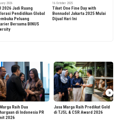
24 September
ober 2025
30 October 2024
Informasi
t One Fine Day with
HARGA TIKET JUNG HAE IN
Jadwal P
adol Jakarta 2025 Mulai
FAN MEETING “OUR TIME”
Lee Je Ho
l Hari Ini
JAKARTA 2024
Dollar 
»
Invest
Didukung Sultan HB X, Jasa
Marga Raih Predikat Gold
Marga Percepat Akses
JSL & CSR Award 2026
Bokoharjo