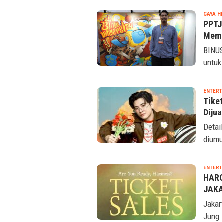
GAYA H
PPTJ
Memb
BINUS
untuk
ENTERT
Tike
Dijua
Detai
diumu
ENTERT
HARG
JAKA
Jakar
Jung 