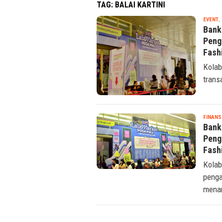
TAG:
BALAI KARTINI
EVENT
,
Bank
Peng
Fash
Kolab
trans
FINANS
Bank
Peng
Fash
Kolab
penga
menar