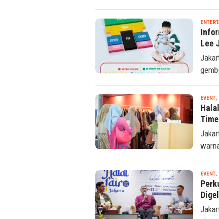
ENTERT
Info
Lee 
Jakar
gembi
EVENT
,
Hala
Time
Jakar
warna
EVENT
,
Perku
Digel
Jakar