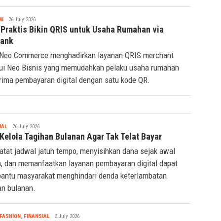
Tsaqif
MI
26 July 2026
Ridwan
 Praktis Bikin QRIS untuk Usaha Rumahan via
ank
Neo Commerce menghadirkan layanan QRIS merchant
ui Neo Bisnis yang memudahkan pelaku usaha rumahan
ima pembayaran digital dengan satu kode QR.
Tsaqif
IAL
26 July 2026
Ridwan
 Kelola Tagihan Bulanan Agar Tak Telat Bayar
tat jadwal jatuh tempo, menyisihkan dana sejak awal
n, dan memanfaatkan layanan pembayaran digital dapat
ntu masyarakat menghindari denda keterlambatan
an bulanan.