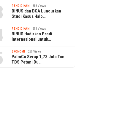
3
PENDIDIKAN
318 Views
BINUS dan BCA Luncurkan
Studi Kasus Halo…
4
PENDIDIKAN
293 Views
BINUS Hadirkan Prodi
Internasional untuk…
5
EKONOMI
250 Views
PalmCo Serap 1,73 Juta Ton
TBS Petani Du…
3 June 2026
BFSI Summit Indonesia 2026
5 March 2026
Mendefinisikan Ulang BFSI di
ActionPay Ber
Era Intelijen
Penyelenggara
lobal Membuka Era
yang Diawasi B
bayaran Tanpa Batas
luncuran Fasset
m Acara Eksklusif di