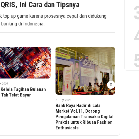
QRIS, Ini Cara dan Tipsnya
k top up game karena prosesnya cepat dan didukung
 banking di Indonesia.
»
3 July 2026
Bank Raya Dukung Lala Market
9 June 2026
Fasset G
Vol.11, Hadirkan Pengalaman
 2026
Baru Pem
Transaksi Digital Praktis
 Raya Hadir di Lala
Lewat Pe
untuk Ribuan Fashion
et Vol.11, Dorong
Card dala
Enthusiasts
alaman Transaksi Digital
Bali
tis untuk Ribuan Fashion
usiasts