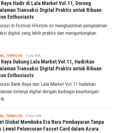
Tsaqif
FASHION
,
FINANSIAL
3 July 2026
Ridwan
 Raya Hadir di Lala Market Vol.11, Dorong
alaman Transaksi Digital Praktis untuk Ribuan
ion Enthusiasts
orasi di festival lifestyle ini menghadirkan pengalaman
aksi digital yang lebih praktis dan menguntungkan.
Tsaqif
IAL
,
TEKNOLOGI
3 July 2026
Ridwan
 Raya Dukung Lala Market Vol.11, Hadirkan
alaman Transaksi Digital Praktis untuk Ribuan
ion Enthusiasts
orasi Bank Raya dan Lala Market Vol.11 hadirkan
laman belanja digital dengan berbagai keuntungan
ik.
Tsaqif
IAL
,
TEKNOLOGI
9 June 2026
Ridwan
et Global Membuka Era Baru Pembayaran Tanpa