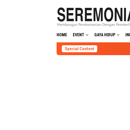
Skip
to
content
HOME
EVENT
GAYA HIDUP
IN
Special Content