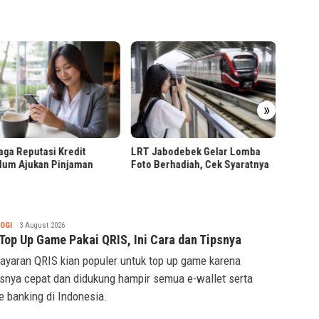
Ribuan
»
Pendaf
Presiden Prabowo Tinjau
Jabodebek Gelar Lomba
Hilirisasi Bioetanol PTPN I di
Berhadiah, Cek Syaratnya
Malang
Tsaqif
OGI
3 August 2026
Ridwan
 Top Up Game Pakai QRIS, Ini Cara dan Tipsnya
yaran QRIS kian populer untuk top up game karena
snya cepat dan didukung hampir semua e-wallet serta
e banking di Indonesia.