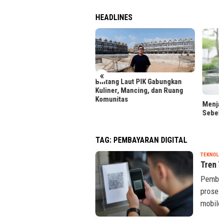
HEADLINES
«
tang Laut PIK Gabungkan
iner, Mancing, dan Ruang
unitas
Menjaga Reputasi Kredit
LRT 
Sebelum Ajukan Pinjaman
Foto 
TAG:
PEMBAYARAN DIGITAL
TEKNOL
Tren
Pemba
prose
mobil