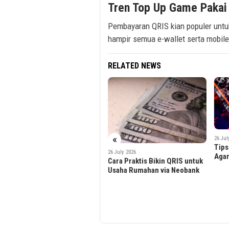
Tren Top Up Game Pakai 
Pembayaran QRIS kian populer untu
hampir semua e-wallet serta mobile
RELATED NEWS
«
26 July 2026
Tips Kelola Tagihan Bulanan
26 July 2026
Agar Tak Telat Bayar
Cara Praktis Bikin QRIS untuk
3 July
Usaha Rumahan via Neobank
Bank
Mark
Peng
Prak
Enth