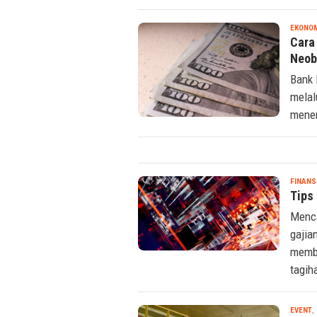
EKONO
Cara
Neob
Bank 
melal
mener
FINANS
Tips
Menca
gajia
memba
tagih