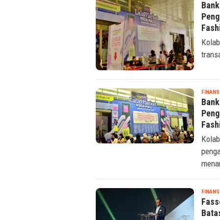
EVENT
,
Bank
Peng
Fash
Kolab
trans
FINANS
Bank
Peng
Fash
Kolab
penga
menar
FINANS
Fass