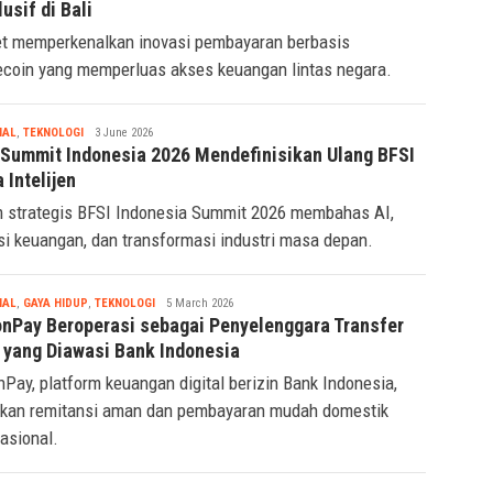
s Lewat Peluncuran Fasset Card dalam Acara
usif di Bali
t memperkenalkan inovasi pembayaran berbasis
ecoin yang memperluas akses keuangan lintas negara.
Tsaqif
IAL
,
TEKNOLOGI
3 June 2026
Ridwan
 Summit Indonesia 2026 Mendefinisikan Ulang BFSI
a Intelijen
 strategis BFSI Indonesia Summit 2026 membahas AI,
si keuangan, dan transformasi industri masa depan.
Tsaqif
IAL
,
GAYA HIDUP
,
TEKNOLOGI
5 March 2026
Ridwan
onPay Beroperasi sebagai Penyelenggara Transfer
 yang Diawasi Bank Indonesia
nPay, platform keuangan digital berizin Bank Indonesia,
kan remitansi aman dan pembayaran mudah domestik
nasional.