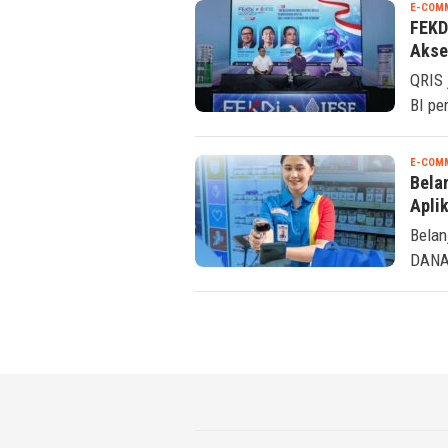
E-COM
FEKD
Akse
QRIS 
BI pe
E-COM
Belan
Apli
Belan
DANA,