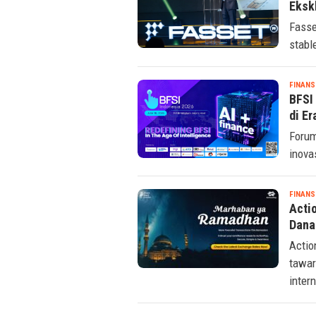
Bata
Ekskl
Fasse
stabl
FINANS
BFSI
di Er
Forum
inova
FINANS
Acti
Dana
Actio
tawar
inter