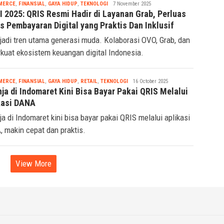
Tsaqif
MERCE
,
FINANSIAL
,
GAYA HIDUP
,
TEKNOLOGI
7 November 2025
Ridwan
I 2025: QRIS Resmi Hadir di Layanan Grab, Perluas
s Pembayaran Digital yang Praktis Dan Inklusif
jadi tren utama generasi muda. Kolaborasi OVO, Grab, dan
rkuat ekosistem keuangan digital Indonesia.
Tsaqif
MERCE
,
FINANSIAL
,
GAYA HIDUP
,
RETAIL
,
TEKNOLOGI
16 October 2025
Ridwan
ja di Indomaret Kini Bisa Bayar Pakai QRIS Melalui
kasi DANA
ja di Indomaret kini bisa bayar pakai QRIS melalui aplikasi
 makin cepat dan praktis.
View More