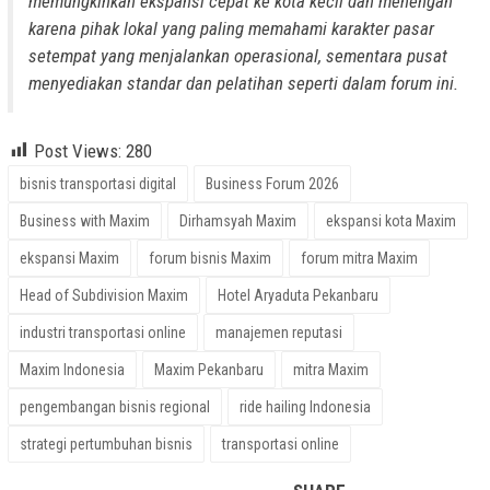
memungkinkan ekspansi cepat ke kota kecil dan menengah
karena pihak lokal yang paling memahami karakter pasar
setempat yang menjalankan operasional, sementara pusat
menyediakan standar dan pelatihan seperti dalam forum ini.
Post Views:
280
bisnis transportasi digital
Business Forum 2026
Business with Maxim
Dirhamsyah Maxim
ekspansi kota Maxim
ekspansi Maxim
forum bisnis Maxim
forum mitra Maxim
Head of Subdivision Maxim
Hotel Aryaduta Pekanbaru
industri transportasi online
manajemen reputasi
Maxim Indonesia
Maxim Pekanbaru
mitra Maxim
pengembangan bisnis regional
ride hailing Indonesia
strategi pertumbuhan bisnis
transportasi online