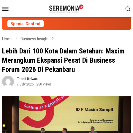
Skip
Mobile
to
Menu
content
Special Content
Home
Business Insight
Lebih Dari 100 Kota Dalam Setahun: Maxim
Merangkum Ekspansi Pesat Di Business
Forum 2026 Di Pekanbaru
Tsaqif Ridwan
7 July 2026
280 Views