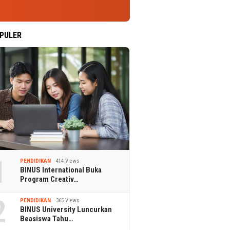
PULER
1
PENDIDIKAN
414 Views
BINUS International Buka
Program Creativ…
2
PENDIDIKAN
365 Views
BINUS University Luncurkan
Beasiswa Tahu…