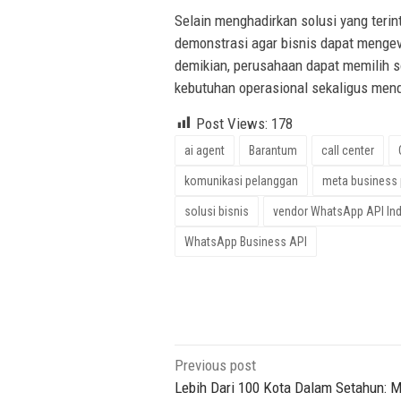
Selain menghadirkan solusi yang terin
demonstrasi agar bisnis dapat mengeva
demikian, perusahaan dapat memilih 
kebutuhan operasional sekaligus mend
Post Views:
178
ai agent
Barantum
call center
komunikasi pelanggan
meta business 
solusi bisnis
vendor WhatsApp API In
WhatsApp Business API
Post
Previous post
navigation
Lebih Dari 100 Kota Dalam Setahun: 