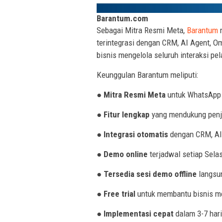
Barantum.com
Sebagai Mitra Resmi Meta,
Barantum
m
terintegrasi dengan CRM, AI Agent, Om
bisnis mengelola seluruh interaksi pel
Keunggulan Barantum meliputi:
●
Mitra Resmi Meta
untuk WhatsApp 
●
Fitur lengkap
yang mendukung penju
●
Integrasi otomatis
dengan CRM, AI 
●
Demo online
terjadwal setiap Sela
●
Tersedia sesi demo offline
langsun
●
Free trial
untuk membantu bisnis m
●
Implementasi cepat
dalam 3-7 hari