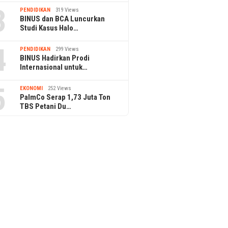
3
PENDIDIKAN
319 Views
BINUS dan BCA Luncurkan
Studi Kasus Halo…
4
PENDIDIKAN
299 Views
BINUS Hadirkan Prodi
Internasional untuk…
5
EKONOMI
252 Views
PalmCo Serap 1,73 Juta Ton
TBS Petani Du…