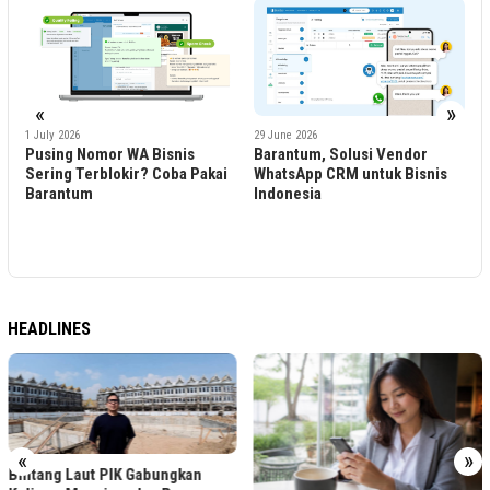
«
»
1 July 2026
29 June 2026
Pusing Nomor WA Bisnis
Barantum, Solusi Vendor
1
M
Sering Terblokir? Coba Pakai
WhatsApp CRM untuk Bisnis
M
Barantum
Indonesia
O
E
B
HEADLINES
«
»
Bintang Laut PIK Gabungkan