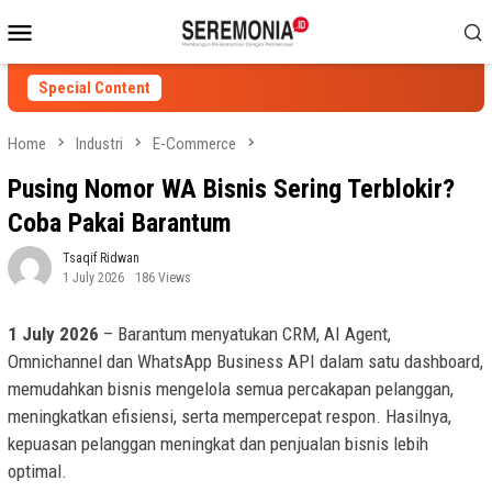
Skip
Mobile
to
Menu
content
Special Content
Home
Industri
E-Commerce
Pusing Nomor WA Bisnis Sering Terblokir?
Coba Pakai Barantum
Tsaqif Ridwan
1 July 2026
186 Views
1 July 2026
– Barantum menyatukan CRM, AI Agent,
Omnichannel dan WhatsApp Business API dalam satu dashboard,
memudahkan bisnis mengelola semua percakapan pelanggan,
meningkatkan efisiensi, serta mempercepat respon. Hasilnya,
kepuasan pelanggan meningkat dan penjualan bisnis lebih
optimal.