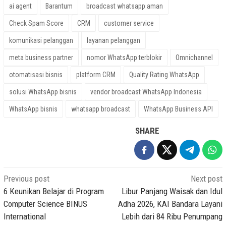
ai agent
Barantum
broadcast whatsapp aman
Check Spam Score
CRM
customer service
komunikasi pelanggan
layanan pelanggan
meta business partner
nomor WhatsApp terblokir
Omnichannel
otomatisasi bisnis
platform CRM
Quality Rating WhatsApp
solusi WhatsApp bisnis
vendor broadcast WhatsApp Indonesia
WhatsApp bisnis
whatsapp broadcast
WhatsApp Business API
SHARE
Post
Previous post
Next post
navigation
6 Keunikan Belajar di Program
Libur Panjang Waisak dan Idul
Computer Science BINUS
Adha 2026, KAI Bandara Layani
International
Lebih dari 84 Ribu Penumpang