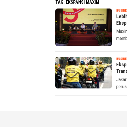
TAG:
EKSPANSI MAXIM
BUSINE
Lebi
Eksp
Maxim
memba
BUSINE
Eksp
Trans