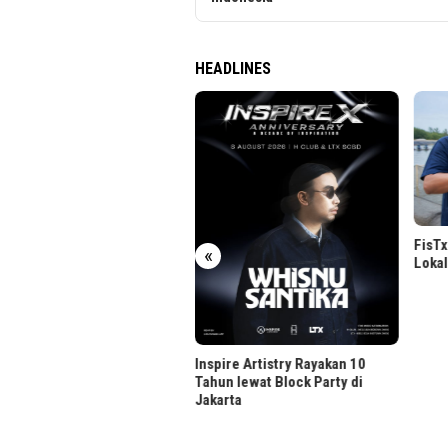
HEADLINES
 Global,
 CE
FisTx Produksi Teknolog
Lokal Lawan Penyakit Ud
«
Inspire Artistry Rayakan 10
Tahun lewat Block Party di
Jakarta