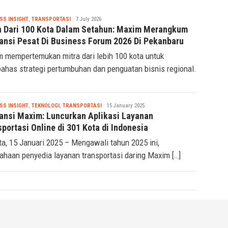
KAI Daop 2 Bandung Hentik
Sementara KA Usai Gempa
Pangandaran
Tsaqif
SS INSIGHT
,
TRANSPORTASI
7 July 2026
Ridwan
h Dari 100 Kota Dalam Setahun: Maxim Merangkum
ansi Pesat Di Business Forum 2026 Di Pekanbaru
 mempertemukan mitra dari lebih 100 kota untuk
has strategi pertumbuhan dan penguatan bisnis regional.
Tsaqif
SS INSIGHT
,
TEKNOLOGI
,
TRANSPORTASI
15 January 2025
Ridwan
ansi Maxim: Luncurkan Aplikasi Layanan
portasi Online di 301 Kota di Indonesia