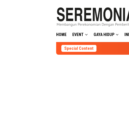
Skip
to
content
HOME
EVENT
GAYA HIDUP
IN
Special Content