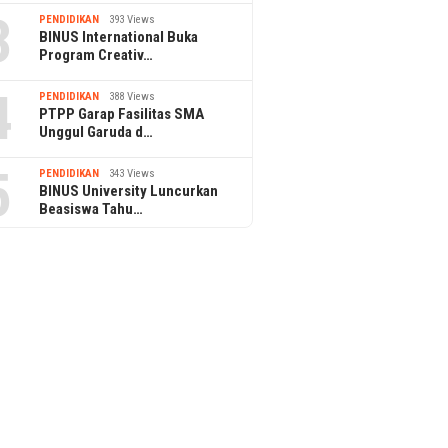
3
PENDIDIKAN
393 Views
BINUS International Buka
Program Creativ…
4
PENDIDIKAN
388 Views
PTPP Garap Fasilitas SMA
Unggul Garuda d…
5
PENDIDIKAN
343 Views
BINUS University Luncurkan
Beasiswa Tahu…