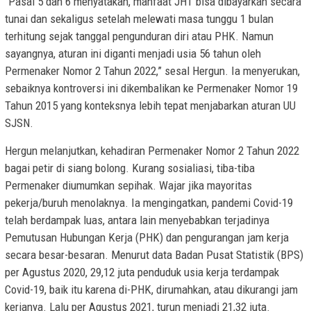
“Pasal 5 dan 6 menyatakan, manfaat JHT bisa dibayarkan secara
tunai dan sekaligus setelah melewati masa tunggu 1 bulan
terhitung sejak tanggal pengunduran diri atau PHK. Namun
sayangnya, aturan ini diganti menjadi usia 56 tahun oleh
Permenaker Nomor 2 Tahun 2022,” sesal Hergun. Ia menyerukan,
sebaiknya kontroversi ini dikembalikan ke Permenaker Nomor 19
Tahun 2015 yang konteksnya lebih tepat menjabarkan aturan UU
SJSN.
Hergun melanjutkan, kehadiran Permenaker Nomor 2 Tahun 2022
bagai petir di siang bolong. Kurang sosialiasi, tiba-tiba
Permenaker diumumkan sepihak. Wajar jika mayoritas
pekerja/buruh menolaknya. Ia mengingatkan, pandemi Covid-19
telah berdampak luas, antara lain menyebabkan terjadinya
Pemutusan Hubungan Kerja (PHK) dan pengurangan jam kerja
secara besar-besaran. Menurut data Badan Pusat Statistik (BPS)
per Agustus 2020, 29,12 juta penduduk usia kerja terdampak
Covid-19, baik itu karena di-PHK, dirumahkan, atau dikurangi jam
kerjanya. Lalu per Agustus 2021, turun menjadi 21,32 juta.