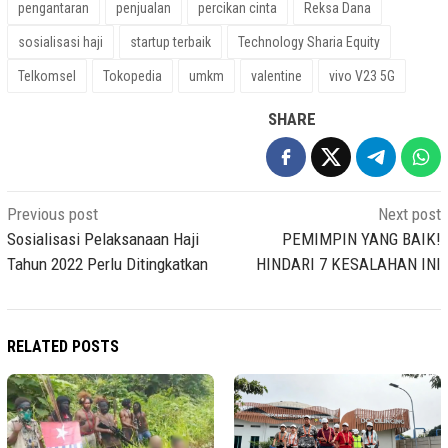
pengantaran
penjualan
percikan cinta
Reksa Dana
sosialisasi haji
startup terbaik
Technology Sharia Equity
Telkomsel
Tokopedia
umkm
valentine
vivo V23 5G
SHARE
Post
Previous post
Next post
navigation
Sosialisasi Pelaksanaan Haji
PEMIMPIN YANG BAIK!
Tahun 2022 Perlu Ditingkatkan
HINDARI 7 KESALAHAN INI
RELATED POSTS