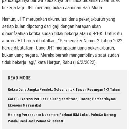
pandangannya bahwa sebaiknya JHT bisa dicairkan saat tidak
bekerja lagi. JHT memang bukan Jaminan Hari Muda.
Namun, JHT merupakan akumulasi dana pekerja/buruh yang
setiap bulan dipotong dari gaji dengan harapan akan
dimanfaatkan ketika sudah tidak bekerja atau di-PHK. Untuk itu,
aturan JHT harus dibatalkan. “Permenaker Nomor 2 Tahun 2022
harus dibatalkan. Uang JHT merupakan uang pekerja/buruh,
bukan uang negara. Mereka berhak mengambilnya saat sudah
tidak bekerja lagi,” kata Hergun, Rabu (16/2/2022).
READ MORE
Reksa Dana Jangka Pendek, Solusi untuk Tujuan Keuangan 1-3 Tahun
KALOG Express Perluas Peluang Kemitraan, Dorong Pemberdayaan
Ekonomi Masyarakat
Holding Perkebunan Nusantara Perkuat IKM Lokal, PalmCo Dorong
Pandai Besi Jadi Pemasok Industri