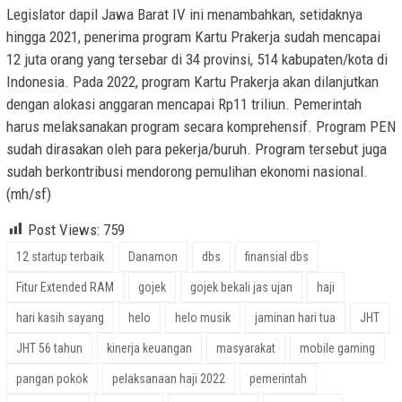
Legislator dapil Jawa Barat IV ini menambahkan, setidaknya
hingga 2021, penerima program Kartu Prakerja sudah mencapai
12 juta orang yang tersebar di 34 provinsi, 514 kabupaten/kota di
Indonesia. Pada 2022, program Kartu Prakerja akan dilanjutkan
dengan alokasi anggaran mencapai Rp11 triliun. Pemerintah
harus melaksanakan program secara komprehensif. Program PEN
sudah dirasakan oleh para pekerja/buruh. Program tersebut juga
sudah berkontribusi mendorong pemulihan ekonomi nasional.
(mh/sf)
Post Views:
759
12 startup terbaik
Danamon
dbs
finansial dbs
Fitur Extended RAM
gojek
gojek bekali jas ujan
haji
hari kasih sayang
helo
helo musik
jaminan hari tua
JHT
JHT 56 tahun
kinerja keuangan
masyarakat
mobile gaming
pangan pokok
pelaksanaan haji 2022
pemerintah