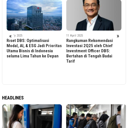
«
»
24 July 2025
11 April 2025
3
Riset DBS: Optimalisasi
Rangkuman Rekomendasi
R
Modal, AI, & ESG Jadi Prioritas
Investasi 2Q25 oleh Chief
T
Utama Bisnis di Indonesia
Investment Officer DBS:
selama Lima Tahun ke Depan
Bertahan di Tengah Badai
Tarif
HEADLINES