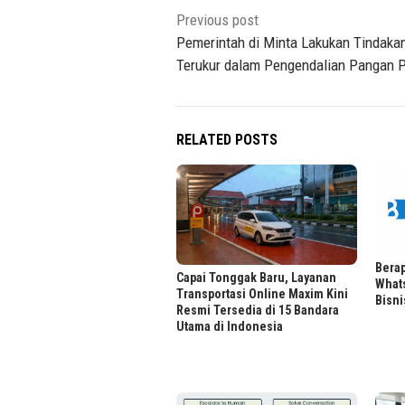
Post
Previous post
navigation
Pemerintah di Minta Lakukan Tindaka
Terukur dalam Pengendalian Pangan 
RELATED POSTS
Berap
Capai Tonggak Baru, Layanan
What
Transportasi Online Maxim Kini
Bisni
Resmi Tersedia di 15 Bandara
Utama di Indonesia