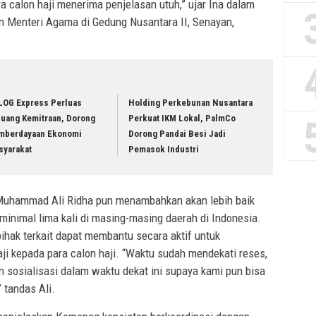
ara calon haji menerima penjelasan utuh,” ujar Ina dalam
n Menteri Agama di Gedung Nusantara II, Senayan,
LOG Express Perluas
Holding Perkebunan Nusantara
luang Kemitraan, Dorong
Perkuat IKM Lokal, PalmCo
mberdayaan Ekonomi
Dorong Pandai Besi Jadi
syarakat
Pemasok Industri
Muhammad Ali Ridha pun menambahkan akan lebih baik
 minimal lima kali di masing-masing daerah di Indonesia.
ihak terkait dapat membantu secara aktif untuk
i kepada para calon haji. “Waktu sudah mendekati reses,
 sosialisasi dalam waktu dekat ini supaya kami pun bisa
 tandas Ali.