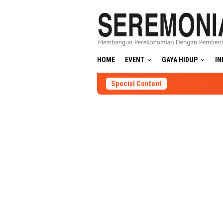
Skip
to
content
HOME
EVENT
GAYA HIDUP
IN
Special Content