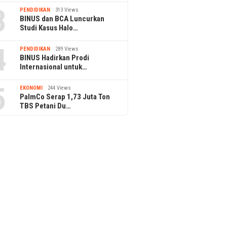
3
PENDIDIKAN
313 Views
BINUS dan BCA Luncurkan
Studi Kasus Halo…
4
PENDIDIKAN
289 Views
BINUS Hadirkan Prodi
Internasional untuk…
5
EKONOMI
244 Views
PalmCo Serap 1,73 Juta Ton
TBS Petani Du…