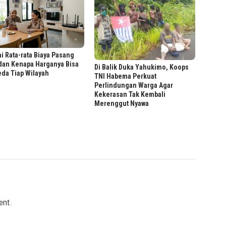
i Rata-rata Biaya Pasang
dan Kenapa Harganya Bisa
Di Balik Duka Yahukimo, Koops
da Tiap Wilayah
TNI Habema Perkuat
Perlindungan Warga Agar
Kekerasan Tak Kembali
Merenggut Nyawa
ent.