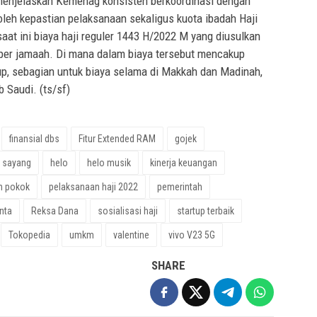
enjelaskan Kemenag konsisten berkoordinasi dengan
eh kepastian pelaksanaan sekaligus kuota ibadah Haji
at ini biaya haji reguler 1443 H/2022 M yang diusulkan
per jamaah. Di mana dalam biaya tersebut mencakup
dup, sebagian untuk biaya selama di Makkah dan Madinah,
 Saudi. (ts/sf)
finansial dbs
Fitur Extended RAM
gojek
h sayang
helo
helo musik
kinerja keuangan
n pokok
pelaksanaan haji 2022
pemerintah
inta
Reksa Dana
sosialisasi haji
startup terbaik
Tokopedia
umkm
valentine
vivo V23 5G
SHARE