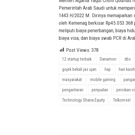
Menteri Agama Yaqut Cholil Qoumas m
Pemerintah Arab Saudi untuk memperol
1443 H/2022 M. Dirinya memaparkan sa
oleh Kemenag berkisar Rp45.053.368 
meliputi biaya penerbangan, biaya hi
biaya visa, dan biaya swab PCR di Arab
Post Views:
378
12 startup terbaik
Danamon
dbs
gojek bekali jas ujan
haji
hari kasi
masyarakat
mobile gaming
panga
pengantaran
penjualan
percikan c
Technology Sharia Equity
Telkomsel