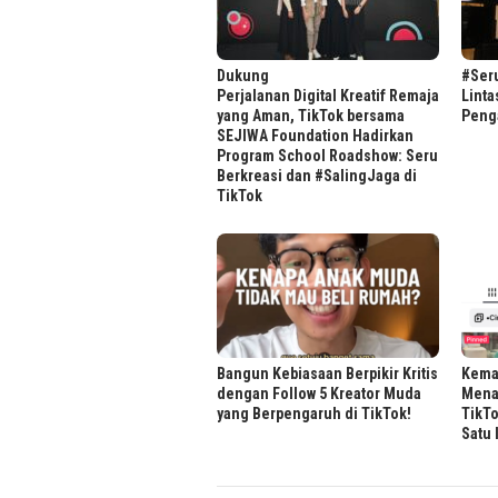
Dukung
#Seru
Perjalanan Digital Kreatif Remaja
Linta
yang Aman, TikTok bersama
Peng
SEJIWA Foundation Hadirkan
Program School Roadshow: Seru
Berkreasi dan #SalingJaga di
TikTok
Bangun Kebiasaan Berpikir Kritis
Kema
dengan Follow 5 Kreator Muda
Mena
yang Berpengaruh di TikTok!
TikTo
Satu 