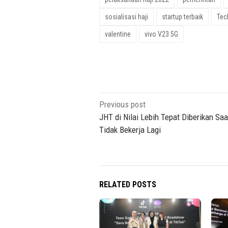
sosialisasi haji
startup terbaik
Tec
valentine
vivo V23 5G
Post
Previous post
navigation
JHT di Nilai Lebih Tepat Diberikan Sa
Tidak Bekerja Lagi
RELATED POSTS