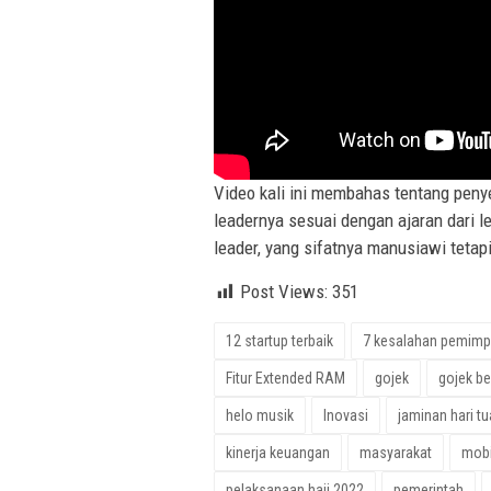
Video kali ini membahas tentang pen
leadernya sesuai dengan ajaran dari l
leader, yang sifatnya manusiawi tetapi
Post Views:
351
12 startup terbaik
7 kesalahan pemimp
Fitur Extended RAM
gojek
gojek be
helo musik
Inovasi
jaminan hari tu
kinerja keuangan
masyarakat
mobi
pelaksanaan haji 2022
pemerintah