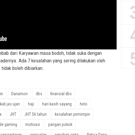
yebab dari Karyawan masa bodoh, tidak suka dengan
eadernya. Ada 7 kesalahan yang sering dilakukan oleh
 tidak boleh dibiarkan.
in
Danamon
dbs
finansial dbs
kali jas ujan
haji
hari kasih sayang
helo
a
JHT
JHT 56 tahun
kesalahan pemimpin
le gaming
motivasi
pangan pokok
pengantaran
penjualan
percikan cinta
Reksa Dana