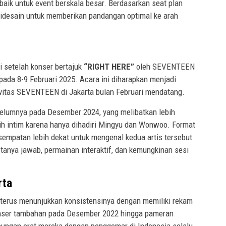
rbaik untuk event berskala besar. Berdasarkan seat plan
k didesain untuk memberikan pandangan optimal ke arah
i setelah konser bertajuk
“RIGHT HERE”
oleh SEVENTEEN
 pada 8-9 Februari 2025. Acara ini diharapkan menjadi
ivitas SEVENTEEN di Jakarta bulan Februari mendatang.
elumnya pada Desember 2024, yang melibatkan lebih
bih intim karena hanya dihadiri Mingyu dan Wonwoo. Format
empatan lebih dekat untuk mengenal kedua artis tersebut
 tanya jawab, permainan interaktif, dan kemungkinan sesi
rta
terus menunjukkan konsistensinya dengan memiliki rekam
 konser tambahan pada Desember 2022 hingga pameran