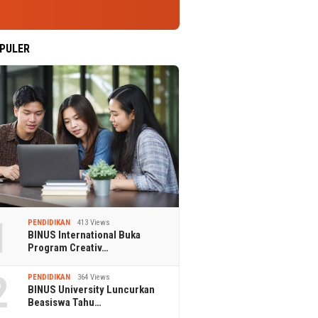
PULER
1
PENDIDIKAN
413 Views
BINUS International Buka
Program Creativ…
2
PENDIDIKAN
364 Views
BINUS University Luncurkan
Beasiswa Tahu…