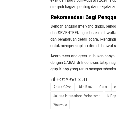
eksklusif pada Juli-Agustus 2024. Hu
menjadi bagian penting dari perjalana
Rekomendasi Bagi Pengg
Dengan antusiasme yang tinggi, peng
dan SEVENTEEN agar tidak melewatkan 
dan pembaruan detail acara. Menginga
untuk mempersiapkan diri lebih awal 
Acara meet and greet ini bukan hany
dengan CARAT di Indonesia, tetapi j
grup K-pop yang terus mempertahankan
Post Views:
2,511
Acara K-Pop
Allo Bank
Carat
e
Jakarta International Velodrome
K-Po
Wonwoo