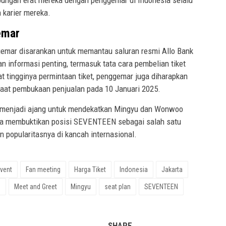
bungan erat mereka dengan penggemar di Indonesia selalu
n karier mereka.
emar
gemar disarankan untuk memantau saluran resmi Allo Bank
informasi penting, termasuk tata cara pembelian tiket
t tingginya permintaan tiket, penggemar juga diharapkan
saat pembukaan penjualan pada 10 Januari 2025.
a menjadi ajang untuk mendekatkan Mingyu dan Wonwoo
uga membuktikan posisi SEVENTEEN sebagai salah satu
 popularitasnya di kancah internasional.
vent
Fan meeting
Harga Tiket
Indonesia
Jakarta
p
Meet and Greet
Mingyu
seat plan
SEVENTEEN
SHARE