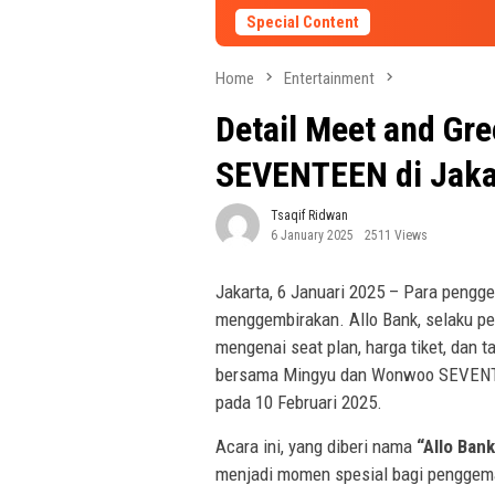
Special Content
Home
Entertainment
Detail Meet and Gr
SEVENTEEN di Jaka
Tsaqif Ridwan
6 January 2025
2511 Views
Jakarta, 6 Januari 2025 – Para peng
menggembirakan. Allo Bank, selaku p
mengenai seat plan, harga tiket, dan t
bersama Mingyu dan Wonwoo SEVENTEE
pada 10 Februari 2025.
Acara ini, yang diberi nama
“Allo Ban
menjadi momen spesial bagi penggemar