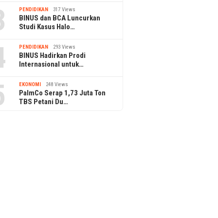
3
PENDIDIKAN
317 Views
BINUS dan BCA Luncurkan
Studi Kasus Halo…
4
PENDIDIKAN
293 Views
BINUS Hadirkan Prodi
Internasional untuk…
5
EKONOMI
248 Views
PalmCo Serap 1,73 Juta Ton
TBS Petani Du…