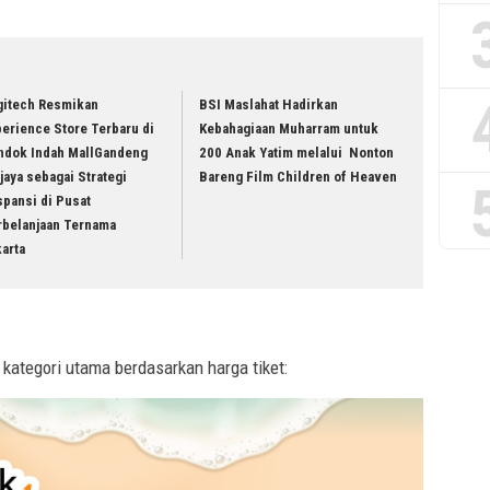
gitech Resmikan
BSI Maslahat Hadirkan
erience Store Terbaru di
Kebahagiaan Muharram untuk
ndok Indah MallGandeng
200 Anak Yatim melalui Nonton
jaya sebagai Strategi
Bareng Film Children of Heaven
pansi di Pusat
rbelanjaan Ternama
karta
a kategori utama berdasarkan harga tiket: