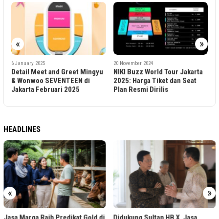
«
»
3
6 January 2025
20 November 2024
2
Detail Meet and Greet Mingyu
NIKI Buzz World Tour Jakarta
“
& Wonwoo SEVENTEEN di
2025: Harga Tiket dan Seat
H
Jakarta Februari 2025
Plan Resmi Dirilis
P
HEADLINES
«
»
Jasa Marga Raih Predikat Gold di
Didukung Sultan HB X, Jasa