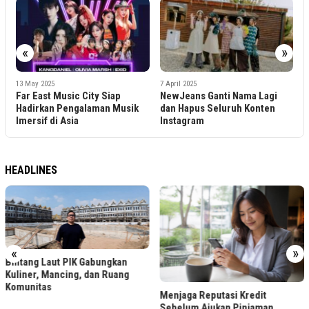
«
»
2
H
F
13 May 2025
7 April 2025
Far East Music City Siap
NewJeans Ganti Nama Lagi
J
Hadirkan Pengalaman Musik
dan Hapus Seluruh Konten
Imersif di Asia
Instagram
HEADLINES
«
»
Bintang Laut PIK Gabungkan
Kuliner, Mancing, dan Ruang
Komunitas
Menjaga Reputasi Kredit
Sebelum Ajukan Pinjaman