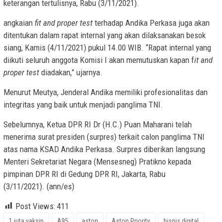
keterangan tertulisnya, Rabu (3/11/2021).
angkaian
fit and proper test
terhadap Andika Perkasa juga akan
ditentukan dalam rapat internal yang akan dilaksanakan besok
siang, Kamis (4/11/2021) pukul 14.00 WIB. “Rapat internal yang
diikuti seluruh anggota Komisi I akan memutuskan kapan f
it and
proper test
diadakan,” ujarnya.
Menurut Meutya, Jenderal Andika memiliki profesionalitas dan
integritas yang baik untuk menjadi panglima TNI.
Sebelumnya, Ketua DPR RI Dr (H.C.) Puan Maharani telah
menerima surat presiden (surpres) terkait calon panglima TNI
atas nama KSAD Andika Perkasa. Surpres diberikan langsung
Menteri Sekretariat Negara (Mensesneg) Pratikno kepada
pimpinan DPR RI di Gedung DPR RI, Jakarta, Rabu
(3/11/2021). (ann/es)
Post Views:
411
1 juta vaksin
A95
aston
Aston Priority
bisnis digital