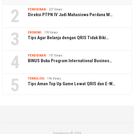
2
PENDIDIKAN
227 Views
Direksi PTPN IV Jadi Mahasiswa Perdana M…
3
EKONOMI
199 Views
Tips Agar Belanja dengan QRIS Tidak Biki…
4
PENDIDIKAN
197 Views
BINUS Buka Program International Busines…
5
TEKNOLOGI
196 Views
Tips Aman Top Up Game Lewat QRIS dan E-W…
Seremonia © 2026