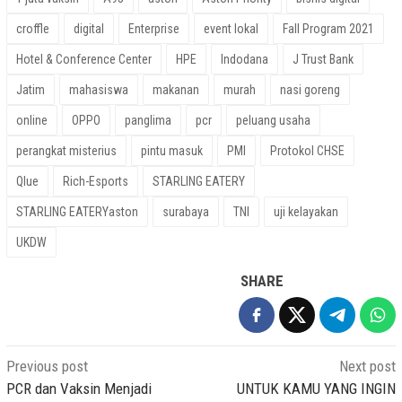
croffle
digital
Enterprise
event lokal
Fall Program 2021
Hotel & Conference Center
HPE
Indodana
J Trust Bank
Jatim
mahasiswa
makanan
murah
nasi goreng
online
OPPO
panglima
pcr
peluang usaha
perangkat misterius
pintu masuk
PMI
Protokol CHSE
Qlue
Rich-Esports
STARLING EATERY
STARLING EATERYaston
surabaya
TNI
uji kelayakan
UKDW
SHARE
Post
Previous post
Next post
navigation
PCR dan Vaksin Menjadi
UNTUK KAMU YANG INGIN