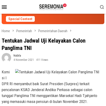
Skip
Mobile
to
Menu
content
Special Content
Home
Pemerintah
Pemerintahan Daerah
Tentukan Jadwal Uji Kelayakan Calon
Panglima TNI
Nabila
4 November 2021
411 Views
Komi
si I
DPR RI menyambut baik Surat Presiden (Surpres) terkait
pencalonan KSAD Jenderal Andika Perkasa sebagai calon
tunggal Panglima TNI menggantikan Marsekal Hadi Tjahjanto
yang memasuki masa pensiun di bulan November 2021.