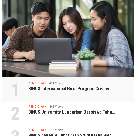
1
PENDIDIKAN
414 Views
BINUS International Buka Program Creativ…
2
PENDIDIKAN
365 Views
BINUS University Luncurkan Beasiswa Tahu…
PENDIDIKAN
318 Views
BINUS dan BCA Luncurkan Studi Kasus Halo…