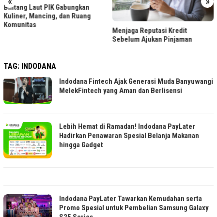
«
»
Bintang Laut PIK Gabungkan
Kuliner, Mancing, dan Ruang
Komunitas
Menjaga Reputasi Kredit
Sebelum Ajukan Pinjaman
TAG:
INDODANA
Indodana Fintech Ajak Generasi Muda Banyuwangi
MelekFintech yang Aman dan Berlisensi
Lebih Hemat di Ramadan! Indodana PayLater
Hadirkan Penawaran Spesial Belanja Makanan
hingga Gadget
Indodana PayLater Tawarkan Kemudahan serta
Promo Spesial untuk Pembelian Samsung Galaxy
S25 Series