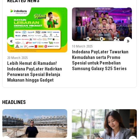
RELATED NEWS
1
«
»
R
L
10 March 2025
Indodana PayLater Tawarkan
S
Kemudahan serta Promo
20 March 2025
Spesial untuk Pembelian
Lebih Hemat di Ramadan!
Samsung Galaxy S25 Series
Indodana PayLater Hadirkan
Penawaran Spesial Belanja
Makanan hingga Gadget
HEADLINES