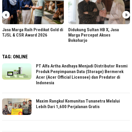
«
»
Dollar Cost Ave
 Predikat Gold di
Didukung Sultan HB X, Jasa
Investasi Bert
ard 2026
Marga Percepat Akses
Bokoharjo
TAG:
ONLINE
PT Alfa Artha Andhaya Menjadi Distributor Resmi
Produk Penyimpanan Data (Storage) Bermerek
Acer (Acer Official Licensee) dan Predator di
Indonesia
Maxim Rangkul Komunitas Tunanetra Melalui
Lebih Dari 1,600 Perjalanan Gratis