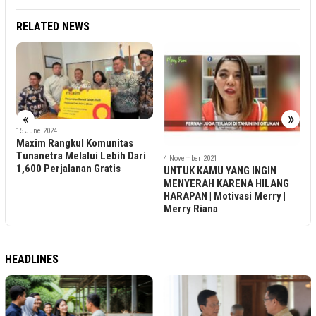
RELATED NEWS
«
»
24
Rangkul Komunitas
ra Melalui Lebih Dari
4 November 2021
4 November 2021
erjalanan Gratis
UNTUK KAMU YANG INGIN
Tentukan Jad
MENYERAH KARENA HILANG
Calon Pangl
HARAPAN | Motivasi Merry |
Merry Riana
HEADLINES