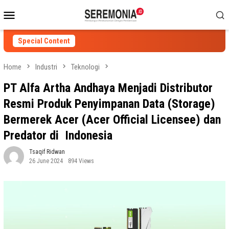
Skip
Mobile
to
Menu
content
Special Content
Home
Industri
Teknologi
PT Alfa Artha Andhaya Menjadi Distributor
Resmi Produk Penyimpanan Data (Storage)
Bermerek Acer (Acer Official Licensee) dan
Predator di Indonesia
Tsaqif Ridwan
26 June 2024
894 Views