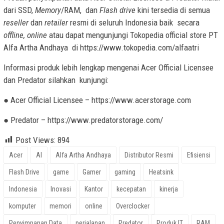
dari SSD,
Memory
/RAM, dan
Flash drive
kini tersedia di semua
reseller
dan
retailer
resmi di seluruh Indonesia baik secara
offline, online
atau dapat mengunjungi Tokopedia official store PT
Alfa Artha Andhaya di https://www.tokopedia.com/alfaatri
Informasi produk lebih lengkap mengenai Acer Official Licensee
dan Predator silahkan kunjungi:
● Acer Official Licensee – https://www.acerstorage.com
● Predator – https://www.predatorstorage.com/
Post Views:
894
Acer
AI
Alfa Artha Andhaya
Distributor Resmi
Efisiensi
Flash Drive
game
Gamer
gaming
Heatsink
Indonesia
Inovasi
Kantor
kecepatan
kinerja
komputer
memori
online
Overclocker
Penyimpanan Data
perjalanan
Predator
Produk IT
RAM