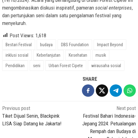
mengombinasikan diskusi inspiratif, pameran
social enterprises
,
dan pertunjukan seni dalam satu pengalaman festival yang
menyeluruh.
Post Views:
1,618
Bestari Festival
budaya
DBS Foundation
Impact Beyond
inklusi sosial
Keberlanjutan
Kesehatan
musik
Pendidikan
seni
Urban Forest Cipete
wirausaha sosial
SHARE
Post
Previous post
Next post
navigation
Tiket Dijual Senin, Blackpink
Festival Bahari Indonesia-
LISA Siap Datang ke Jakarta!
Jepang 2024: Petualangan
Rempah dan Budaya di