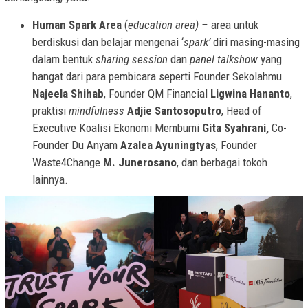
Human Spark Area
(
education area) –
area untuk
berdiskusi dan belajar mengenai ‘
spark’
diri masing-masing
dalam bentuk
sharing session
dan
panel talkshow
yang
hangat dari para pembicara seperti Founder Sekolahmu
Najeela Shihab
, Founder QM Financial
Ligwina Hananto
,
praktisi
mindfulness
Adjie Santosoputro
, Head of
Executive Koalisi Ekonomi Membumi
Gita Syahrani,
Co-
Founder Du Anyam
Azalea Ayuningtyas
, Founder
Waste4Change
M. Junerosano
, dan berbagai tokoh
lainnya.