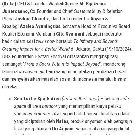
(Ki-ka)
CEO & Founder Waste4Change
M. Bijaksana
Junerosano,
Co-Founder and Chief Sustainability & Relation
Plana
Joshua Chandra
, dan Co-Founder Du Anyam &
Krealogi
Azalea Ayuningtias
, bersama Head of Executive Board
Koalisi Ekonomi Membumi
Gita Syahrani
sebagai moderator
hadir dalam sesi
talk show
bertajuk
To Infinity and Beyond:
Creating Impact for a Better World
di Jakarta, Sabtu (19/10/2024).
DBS Foundation Bestari Festival diharapkan menginspirasi
semangat “
From a Spark Within to Impact Beyond
“, mendorong
lahirnya
sociopreneur
baru yang menciptakan perubahan besar
dan menyelesaikan masalah sosial di Indonesia melalui bisnis
mereka.
Sea Turtle Spark Area
(art & culture area) –
sebuah
safe
space
di area
outdoor
yang menampilkan karya pelaku
social enterprises
lokal, seperti alat sensor kualitas udara
yang diciptakan oleh
Nafas
, produk anyaman oleh pengrajin
lokal yang dikurasi
Du Anyam
, sajian makanan yang diolah