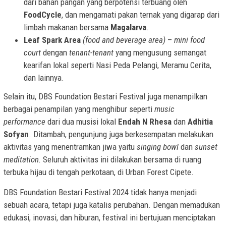
dari bahan pangan yang berpotensi terbuang oleh
FoodCycle
, dan mengamati pakan ternak yang digarap dari
limbah makanan bersama
Magalarva
.
Leaf Spark Area
(food and beverage area)
–
mini food
court
dengan
tenant-tenant
yang mengusung semangat
kearifan lokal seperti Nasi Peda Pelangi, Meramu Cerita,
dan lainnya.
Selain itu, DBS Foundation Bestari Festival juga menampilkan
berbagai penampilan
yang menghibur seperti
music
performance
dari dua musisi lokal
Endah N Rhesa
dan
Adhitia
Sofyan
. Ditambah, pengunjung juga berkesempatan melakukan
aktivitas yang menentramkan jiwa yaitu
singing bowl
dan
sunset
meditation.
Seluruh aktivitas ini dilakukan bersama di ruang
terbuka hijau di tengah perkotaan, di Urban Forest Cipete.
DBS Foundation Bestari Festival 2024 tidak hanya menjadi
sebuah acara, tetapi juga katalis perubahan. Dengan memadukan
edukasi, inovasi, dan hiburan, festival ini bertujuan menciptakan