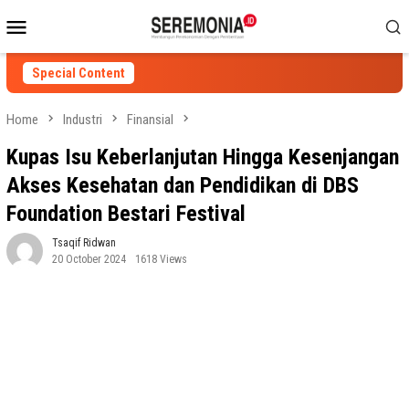
Skip
Mobile
to
Menu
content
Special Content
Home
Industri
Finansial
Kupas Isu Keberlanjutan Hingga Kesenjangan
Akses Kesehatan dan Pendidikan di DBS
Foundation Bestari Festival
Tsaqif Ridwan
20 October 2024
1618 Views