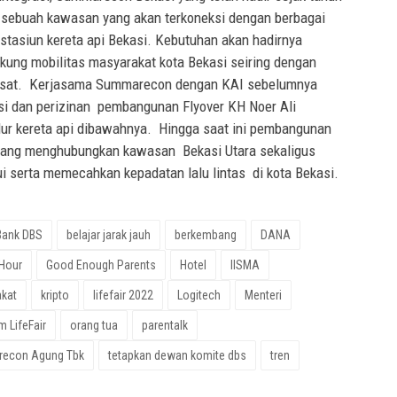
n sebuah kawasan yang akan terkoneksi dengan berbagai
h stasiun kereta api Bekasi. Kebutuhan akan hadirnya
ukung mobilitas masyarakat kota Bekasi seiring dengan
pesat. Kerjasama Summarecon dengan KAI sebelumnya
asi dan perizinan pembangunan Flyover KH Noer Ali
lur kereta api dibawahnya. Hingga saat ini pembangunan
g yang menghubungkan kawasan Bekasi Utara sekaligus
i serta memecahkan kepadatan lalu lintas di kota Bekasi.
Bank DBS
belajar jarak jauh
berkembang
DANA
 Hour
Good Enough Parents
Hotel
IISMA
kat
kripto
lifefair 2022
Logitech
Menteri
m LifeFair
orang tua
parentalk
econ Agung Tbk
tetapkan dewan komite dbs
tren