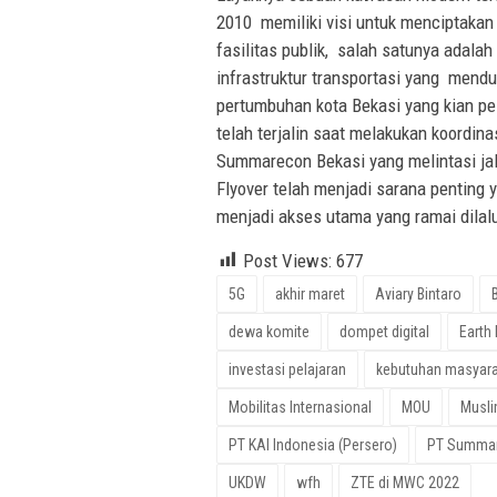
2010 memiliki visi untuk menciptaka
fasilitas publik, salah satunya adala
infrastruktur transportasi yang mend
pertumbuhan kota Bekasi yang kian 
telah terjalin saat melakukan koordin
Summarecon Bekasi yang melintasi ja
Flyover telah menjadi sarana pentin
menjadi akses utama yang ramai dilalu
Post Views:
677
5G
akhir maret
Aviary Bintaro
dewa komite
dompet digital
Earth
investasi pelajaran
kebutuhan masyara
Mobilitas Internasional
MOU
Musli
PT KAI Indonesia (Persero)
PT Summar
UKDW
wfh
ZTE di MWC 2022