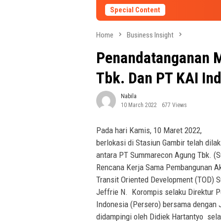
Special Content
Home
Business Insight
Penandatanganan 
Tbk. Dan PT KAI In
Nabila
10 March 2022
677 Views
Pada hari Kamis, 10 Maret 2022,
berlokasi di Stasiun Gambir telah d
antara PT Summarecon Agung Tbk. (S
Rencana Kerja Sama Pembangunan Ak
Transit Oriented Development (TOD) 
Jeffrie N. Korompis selaku Direktur
Indonesia (Persero) bersama dengan 
didampingi oleh Didiek Hartantyo sel