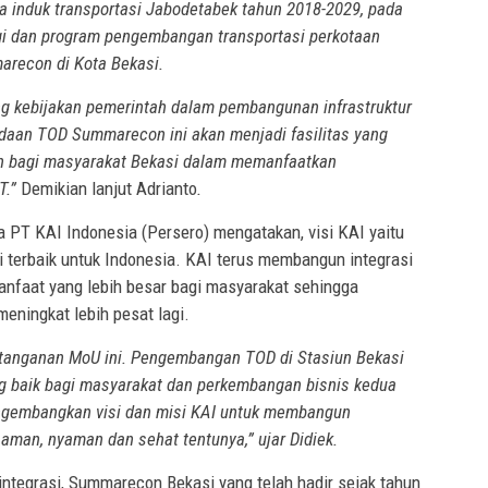
 induk transportasi Jabodetabek tahun 2018-2029, pada
gi dan program pengembangan transportasi perkotaan
marecon di Kota Bekasi.
 kebijakan pemerintah dalam pembangunan infrastruktur
adaan TOD Summarecon ini akan menjadi fasilitas yang
 bagi masyarakat Bekasi dalam memanfaatkan
T.”
Demikian lanjut Adrianto
.
a PT KAI Indonesia (Persero) mengatakan, visi KAI yaitu
i terbaik untuk Indonesia. KAI terus membangun integrasi
nfaat yang lebih besar bagi masyarakat sehingga
eningkat lebih pesat lagi.
tanganan MoU ini. Pengembangan TOD di Stasiun Bekasi
g baik bagi masyarakat dan perkembangan bisnis kedua
engembangkan visi dan misi KAI untuk membangun
 aman, nyaman dan sehat tentunya,” ujar Didiek.
tegrasi, Summarecon Bekasi yang telah hadir sejak tahun