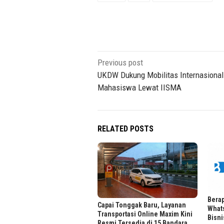
Post
Previous post
navigation
UKDW Dukung Mobilitas Internasional
Mahasiswa Lewat IISMA
RELATED POSTS
Berap
Capai Tonggak Baru, Layanan
What
Transportasi Online Maxim Kini
Bisni
Resmi Tersedia di 15 Bandara