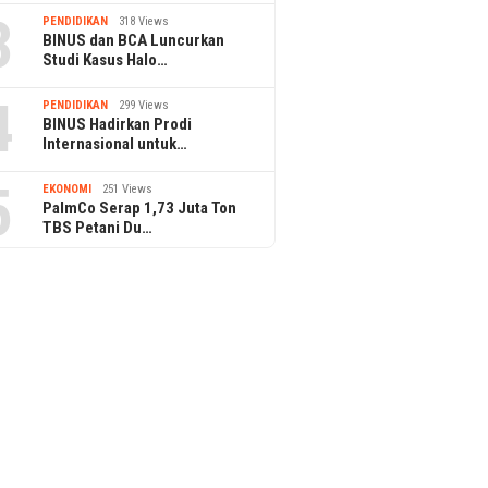
3
PENDIDIKAN
318 Views
BINUS dan BCA Luncurkan
Studi Kasus Halo…
4
PENDIDIKAN
299 Views
BINUS Hadirkan Prodi
Internasional untuk…
5
EKONOMI
251 Views
PalmCo Serap 1,73 Juta Ton
TBS Petani Du…