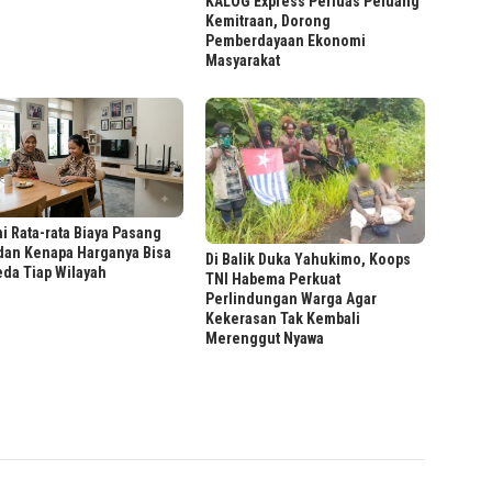
KALOG Express Perluas Peluang
Kemitraan, Dorong
Pemberdayaan Ekonomi
Masyarakat
i Rata-rata Biaya Pasang
dan Kenapa Harganya Bisa
Di Balik Duka Yahukimo, Koops
da Tiap Wilayah
TNI Habema Perkuat
Perlindungan Warga Agar
Kekerasan Tak Kembali
Merenggut Nyawa