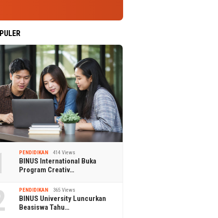
PULER
1
PENDIDIKAN
414 Views
BINUS International Buka
Program Creativ…
2
PENDIDIKAN
365 Views
BINUS University Luncurkan
Beasiswa Tahu…