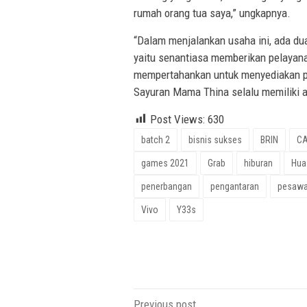
rumah orang tua saya,” ungkapnya.
“Dalam menjalankan usaha ini, ada dua
yaitu senantiasa memberikan pelayana
mempertahankan untuk menyediakan pr
Sayuran Mama Thina selalu memiliki al
Post Views:
630
batch 2
bisnis sukses
BRIN
C
games 2021
Grab
hiburan
Hua
penerbangan
pengantaran
pesawa
Vivo
Y33s
Post
Previous post