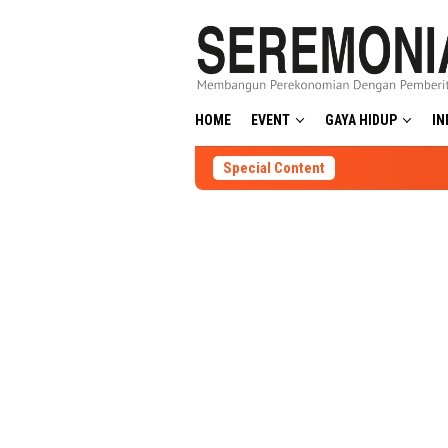
Skip
to
content
HOME
EVENT
GAYA HIDUP
IN
Special Content