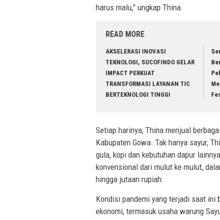
harus malu,” ungkap Thina.
READ MORE
AKSELERASI INOVASI
Se
TEKNOLOGI, SUCOFINDO GELAR
Ber
IMPACT PERKUAT
Pek
TRANSFORMASI LAYANAN TIC
Mer
BERTEKNOLOGI TINGGI
Fes
Setiap harinya, Thina menjual berbagai
Kabupaten Gowa. Tak hanya sayur, Thi
gula, kopi dan kebutuhan dapur lain
konvensional dari mulut ke mulut, d
hingga jutaan rupiah.
Kondisi pandemi yang terjadi saat ini
ekonomi, termasuk usaha warung Sayur