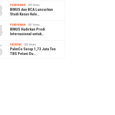
3
PENDIDIKAN
309 Views
BINUS dan BCA Luncurkan
Studi Kasus Halo…
4
PENDIDIKAN
281 Views
BINUS Hadirkan Prodi
Internasional untuk…
5
EKONOMI
243 Views
PalmCo Serap 1,73 Juta Ton
TBS Petani Du…