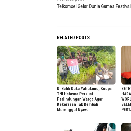
navigation
Telkomsel Gelar Dunia Games Festival
RELATED POSTS
Di Balik Duka Yahukimo, Koops
SETE
TNI Habema Perkuat
HARA
Perlindungan Warga Agar
WORL
Kekerasan Tak Kembali
SELE
Merenggut Nyawa
PERT