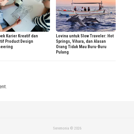
Lovina untuk Slow Traveler: Hot
ek Karier Kreatif dan
Springs, Vihara, dan Alasan
tif Product Design
Orang Tidak Mau Buru-Buru
neering
Pulang
ent.
Seremonia © 2026