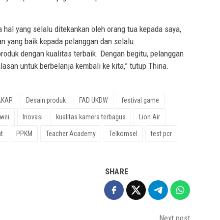
 hal yang selalu ditekankan oleh orang tua kepada saya,
n yang baik kepada pelanggan dan selalu
oduk dengan kualitas terbaik. Dengan begitu, pelanggan
asan untuk berbelanja kembali ke kita,” tutup Thina.
AKAP
Desain produk
FAD UKDW
festival game
wei
Inovasi
kualitas kamera terbagus
Lion Air
t
PPKM
Teacher Academy
Telkomsel
test pcr
SHARE
Next post