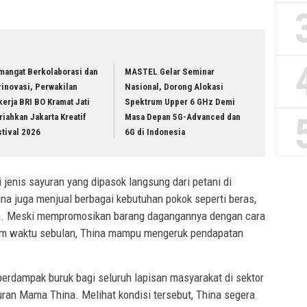
mangat Berkolaborasi dan
MASTEL Gelar Seminar
inovasi, Perwakilan
Nasional, Dorong Alokasi
erja BRI BO Kramat Jati
Spektrum Upper 6 GHz Demi
iahkan Jakarta Kreatif
Masa Depan 5G-Advanced dan
tival 2026
6G di Indonesia
 jenis sayuran yang dipasok langsung dari petani di
na juga menjual berbagai kebutuhan pokok seperti beras,
nya. Meski mempromosikan barang dagangannya dengan cara
alam waktu sebulan, Thina mampu mengeruk pendapatan
 berdampak buruk bagi seluruh lapisan masyarakat di sektor
an Mama Thina. Melihat kondisi tersebut, Thina segera