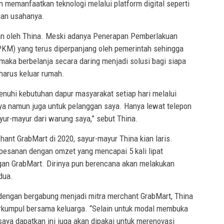
 memanfaatkan teknologi melalui platform digital seperti
gan usahanya.
an oleh Thina. Meski adanya Penerapan Pemberlakuan
M) yang terus diperpanjang oleh pemerintah sehingga
maka berbelanja secara daring menjadi solusi bagi siapa
 harus keluar rumah.
nuhi kebutuhan dapur masyarakat setiap hari melalui
aya namun juga untuk pelanggan saya. Hanya lewat telepon
yur-mayur dari warung saya,” sebut Thina.
ant GrabMart di 2020, sayur-mayur Thina kian laris.
 pesanan dengan omzet yang mencapai 5 kali lipat
an GrabMart. Dirinya pun berencana akan melakukan
dua.
dengan bergabung menjadi mitra merchant GrabMart, Thina
erkumpul bersama keluarga. “Selain untuk modal membuka
aya dapatkan ini juga akan dipakai untuk merenovasi