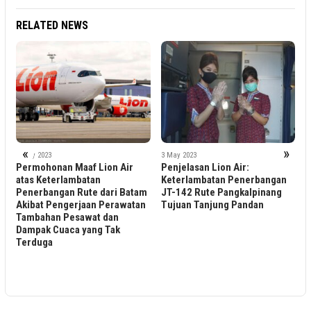
RELATED NEWS
«
»
3 May 2023
3 May 2023
Permohonan Maaf Lion Air
Penjelasan Lion Air:
atas Keterlambatan
Keterlambatan Penerbangan
Penerbangan Rute dari Batam
JT-142 Rute Pangkalpinang
3 M
Ke
Akibat Pengerjaan Perawatan
Tujuan Tanjung Pandan
Pr
Tambahan Pesawat dan
Pe
Dampak Cuaca yang Tak
Ku
Terduga
Ke
Ka
Me