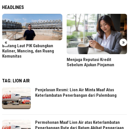
HEADLINES
LR
Fo
«
»
ntang Laut PIK Gabungkan
liner, Mancing, dan Ruang
munitas
Menjaga Reputasi Kredit
Sebelum Ajukan Pinjaman
TAG:
LION AIR
Penjelasan Resmi: Lion Air Minta Maaf Atas
Keterlambatan Penerbangan dari Palembang
Permohonan Maaf Lion Air atas Keterlambatan
Penerbangan Rute dari Batam Akibat Pengerjaan