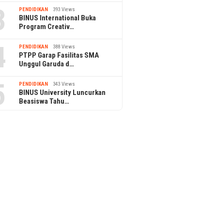
3
PENDIDIKAN
393 Views
BINUS International Buka
Program Creativ…
4
PENDIDIKAN
388 Views
PTPP Garap Fasilitas SMA
Unggul Garuda d…
5
PENDIDIKAN
343 Views
BINUS University Luncurkan
Beasiswa Tahu…