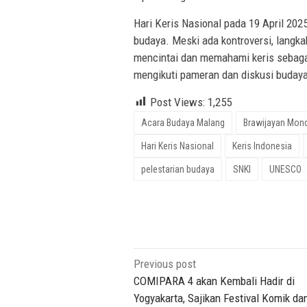
Hari Keris Nasional pada 19 April 20
budaya. Meski ada kontroversi, langk
mencintai dan memahami keris sebagai
mengikuti pameran dan diskusi budaya
Post Views:
1,255
Acara Budaya Malang
Brawijayan Mond
Hari Keris Nasional
Keris Indonesia
pelestarian budaya
SNKI
UNESCO
Post
Previous post
navigation
COMIPARA 4 akan Kembali Hadir di
Yogyakarta, Sajikan Festival Komik da