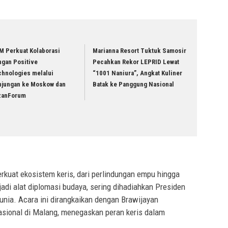
M Perkuat Kolaborasi
Marianna Resort Tuktuk Samosir
ngan Positive
Pecahkan Rekor LEPRID Lewat
chnologies melalui
“1001 Naniura”, Angkat Kuliner
njungan ke Moskow dan
Batak ke Panggung Nasional
zanForum
rkuat ekosistem keris, dari perlindungan empu hingga
jadi alat diplomasi budaya, sering dihadiahkan Presiden
nia. Acara ini dirangkaikan dengan Brawijayan
asional di Malang, menegaskan peran keris dalam