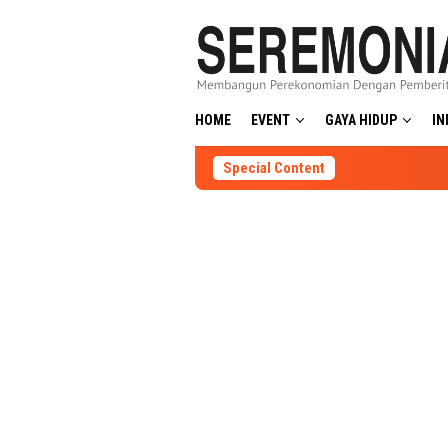
Skip
to
content
HOME
EVENT
GAYA HIDUP
IN
Special Content