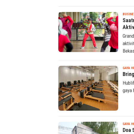
kebia
BUSINE
Saat
Akti
Grand
aktiv
Bekas
GAYA H
Bring
Hubli
gaya 
GAYA H