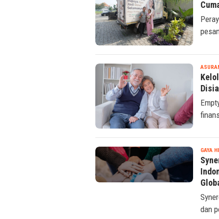
Doa 
Cuma
Peray
pesan
ASURA
Kelol
Disi
Empty
finan
GAYA H
Syne
Indo
Glob
Syner
dan p