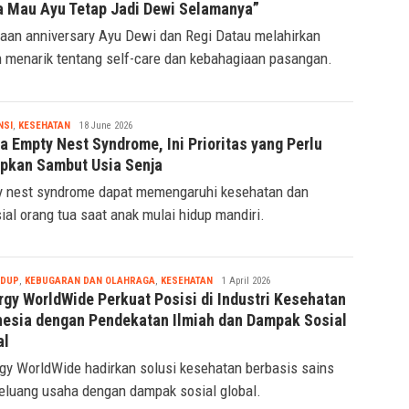
Sederhana Pak Regi di Anniversary Ke-14: “Saya
 Mau Ayu Tetap Jadi Dewi Selamanya”
aan anniversary Ayu Dewi dan Regi Datau melahirkan
 menarik tentang self-care dan kebahagiaan pasangan.
Tsaqif
NSI
,
KESEHATAN
18 June 2026
Ridwan
a Empty Nest Syndrome, Ini Prioritas yang Perlu
apkan Sambut Usia Senja
 nest syndrome dapat memengaruhi kesehatan dan
sial orang tua saat anak mulai hidup mandiri.
Tsaqif
IDUP
,
KEBUGARAN DAN OLAHRAGA
,
KESEHATAN
1 April 2026
Ridwan
rgy WorldWide Perkuat Posisi di Industri Kesehatan
nesia dengan Pendekatan Ilmiah dan Dampak Sosial
al
gy WorldWide hadirkan solusi kesehatan berbasis sains
eluang usaha dengan dampak sosial global.