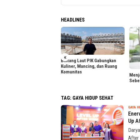
HEADLINES
«
tang Laut PIK Gabungkan
iner, Mancing, dan Ruang
unitas
Menjaga Reputasi Kredit
LRT 
Sebelum Ajukan Pinjaman
Foto 
TAG:
GAYA HIDUP SEHAT
GAYA H
Ener
Up A
Darya