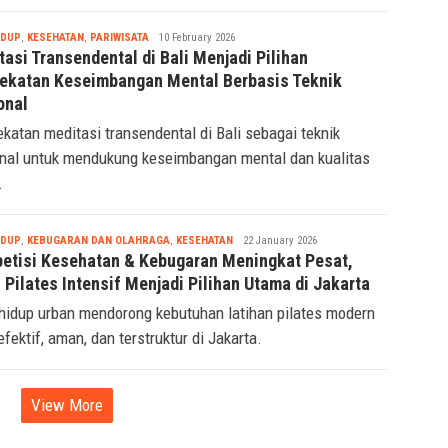
Tsaqif
IDUP
,
KESEHATAN
,
PARIWISATA
10 February 2026
Ridwan
asi Transendental di Bali Menjadi Pilihan
ekatan Keseimbangan Mental Berbasis Teknik
onal
katan meditasi transendental di Bali sebagai teknik
nal untuk mendukung keseimbangan mental dan kualitas
.
Tsaqif
IDUP
,
KEBUGARAN DAN OLAHRAGA
,
KESEHATAN
22 January 2026
Ridwan
etisi Kesehatan & Kebugaran Meningkat Pesat,
 Pilates Intensif Menjadi Pilihan Utama di Jakarta
hidup urban mendorong kebutuhan latihan pilates modern
efektif, aman, dan terstruktur di Jakarta.
View More