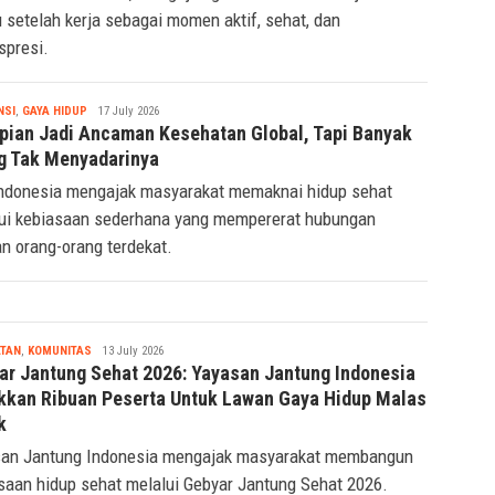
 Work 2026 di GBK, mengajak generasi urban menjadikan
 setelah kerja sebagai momen aktif, sehat, dan
spresi.
Tsaqif
NSI
,
GAYA HIDUP
17 July 2026
Ridwan
pian Jadi Ancaman Kesehatan Global, Tapi Banyak
g Tak Menyadarinya
ndonesia mengajak masyarakat memaknai hidup sehat
ui kebiasaan sederhana yang mempererat hubungan
n orang-orang terdekat.
Tsaqif
TAN
,
KOMUNITAS
13 July 2026
Ridwan
ar Jantung Sehat 2026: Yayasan Jantung Indonesia
kkan Ribuan Peserta Untuk Lawan Gaya Hidup Malas
k
an Jantung Indonesia mengajak masyarakat membangun