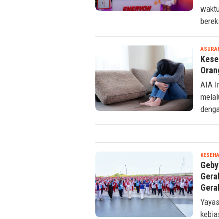
After
waktu
berek
ASURA
Kese
Oran
AIA I
melal
denga
KESEHA
Geby
Gera
Gera
Yayas