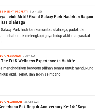
saan hidup sehat melalui Gebyar Jantung Sehat 2026.
Tsaqif
SS INSIGHT
,
PROPERTI
9 July 2026
Ridwan
nya Lebih Aktif! Grand Galaxy Park Hadirkan Ragam
vitas Olahraga
 Galaxy Park hadirkan komunitas olahraga, padel, dan
itas sehat untuk melengkapi gaya hidup aktif masyarakat
i.
Tsaqif
IDUP
,
KESEHATAN
7 July 2026
Ridwan
 The Fit & Wellness Experience in Hublife
fe menghadirkan beragam pilihan tenant untuk mendukung
hidup aktif, sehat, dan lebih seimbang.
Tsaqif
IDUP
,
KECANTIKAN
25 June 2026
Ridwan