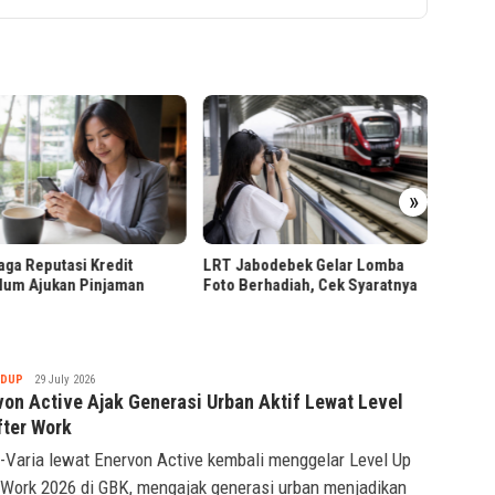
Ribuan
»
Pendaf
Presiden Prabowo Tinjau
Jabodebek Gelar Lomba
Hilirisasi Bioetanol PTPN I di
Berhadiah, Cek Syaratnya
Malang
Tsaqif
IDUP
29 July 2026
Ridwan
von Active Ajak Generasi Urban Aktif Lewat Level
fter Work
-Varia lewat Enervon Active kembali menggelar Level Up