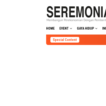
Skip
to
content
HOME
EVENT
GAYA HIDUP
IN
Special Content