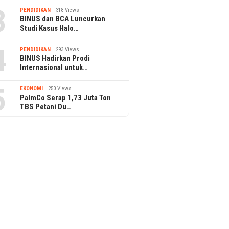
3
PENDIDIKAN
318 Views
BINUS dan BCA Luncurkan
Studi Kasus Halo…
4
PENDIDIKAN
293 Views
BINUS Hadirkan Prodi
Internasional untuk…
5
EKONOMI
250 Views
PalmCo Serap 1,73 Juta Ton
TBS Petani Du…
18 June 2026
hana Pak Regi di
Kelola Empty Nest Syndrome,
1 April 2026
ry Ke-14: “Saya
Ini Prioritas yang Perlu
Synergy World
 Ayu Tetap Jadi
Disiapkan Sambut Usia Senja
Posisi di Indu
amanya”
Indonesia den
Ilmiah dan Dam
Global