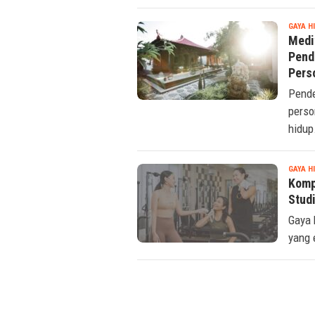
GAYA H
Medit
Pend
Pers
Pende
perso
hidup
GAYA H
Komp
Studi
Gaya 
yang 