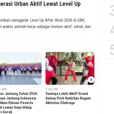
erasi Urban Aktif Lewat Level Up
embali menggelar Level Up After Work 2026 di GBK,
 waktu setelah kerja sebagai momen aktif, sehat, dan
»
25 June 2026
Doa Seder
 2026
Anniversa
nya Lebih Aktif! Grand
7 July 2026
Cuma Mau
Bring The Fit & Wellness
xy Park Hadirkan Ragam
Dewi Sel
Experience in Hublife
vitas Olahraga