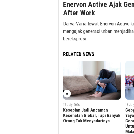
Enervon Active Ajak Gen
After Work
Darya-Varia lewat Enervon Active k
mengajak generasi urban menjadikan
berekspresi.
RELATED NEWS
«
17 July 2026
9 July
13 July 2026
Kesepian Jadi Ancaman
Saat
Gebyar Jantung Sehat 2026:
Kesehatan Global, Tapi Banyak
Gala
Yayasan Jantung Indonesia
Orang Tak Menyadarinya
Akti
Gerakkan Ribuan Peserta
Untuk Lawan Gaya Hidup
Malas Gerak