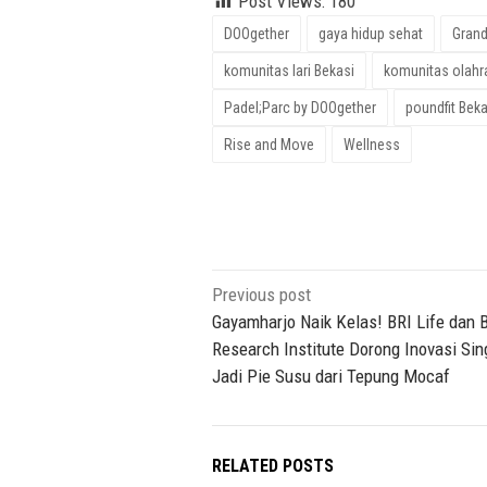
Post Views:
180
DOOgether
gaya hidup sehat
Grand
komunitas lari Bekasi
komunitas olahr
Padel;Parc by DOOgether
poundfit Beka
Rise and Move
Wellness
Post
Previous post
navigation
Gayamharjo Naik Kelas! BRI Life dan 
Research Institute Dorong Inovasi Si
Jadi Pie Susu dari Tepung Mocaf
RELATED POSTS