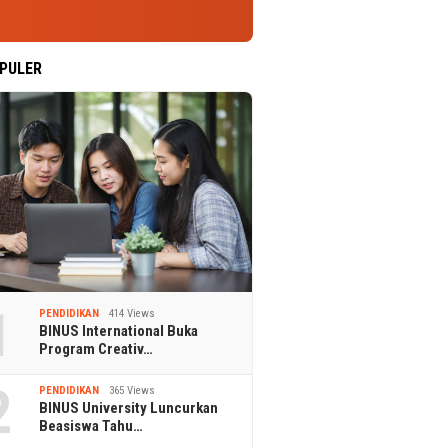
PULER
1
PENDIDIKAN
414 Views
BINUS International Buka
Program Creativ…
2
PENDIDIKAN
365 Views
BINUS University Luncurkan
Beasiswa Tahu…