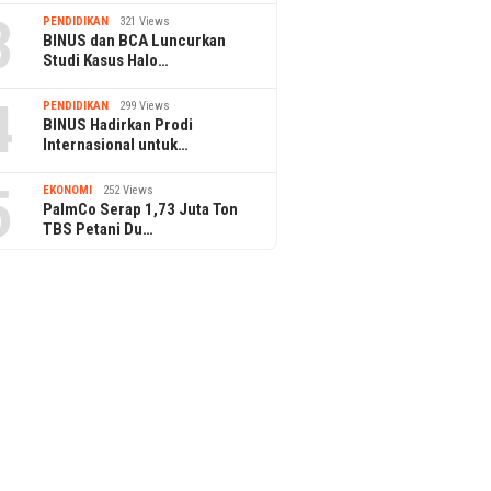
3
PENDIDIKAN
321 Views
BINUS dan BCA Luncurkan
Studi Kasus Halo…
4
PENDIDIKAN
299 Views
BINUS Hadirkan Prodi
Internasional untuk…
5
EKONOMI
252 Views
PalmCo Serap 1,73 Juta Ton
TBS Petani Du…