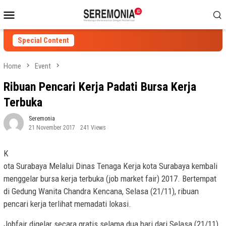
Skip
Mobile
to
Menu
content
Special Content
Home
Event
Ribuan Pencari Kerja Padati Bursa Kerja
Terbuka
Seremonia
21 November 2017
241 Views
K
ota Surabaya Melalui Dinas Tenaga Kerja kota Surabaya kembali
menggelar bursa kerja terbuka (job market fair) 2017. Bertempat
di Gedung Wanita Chandra Kencana, Selasa (21/11), ribuan
pencari kerja terlihat memadati lokasi.
Jobfair digelar secara gratis selama dua hari dari Selasa (21/11)