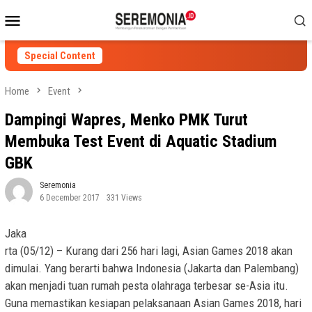
Skip
Mobile
to
Menu
content
Special Content
Home
Event
Dampingi Wapres, Menko PMK Turut
Membuka Test Event di Aquatic Stadium
GBK
Seremonia
6 December 2017
331 Views
Jaka
rta (05/12) – Kurang dari 256 hari lagi, Asian Games 2018 akan
dimulai. Yang berarti bahwa Indonesia (Jakarta dan Palembang)
akan menjadi tuan rumah pesta olahraga terbesar se-Asia itu.
Guna memastikan kesiapan pelaksanaan Asian Games 2018, hari