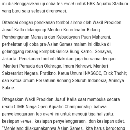
ini diselenggarakan uji coba tes
event
untuk GBK Aquatic Stadium
yang baru saja selesai direnovasi.
Ditandai dengan penekanan tombol sirene oleh Wakil Presiden
Jusuf Kalla didampingi Menteri Koordinator Bidang
Pembangunan Manusia dan Kebudayaan Puan Maharani,
perhelatan uji coba pra-Asian Games malam ini dibuka di
gelanggang renang komplek Gelora Bung Karno, Senayan,
Jakarta. Penekanan tombol dilakukan juga bersama dengan
Menteri Pemuda dan Olahraga, Imam Nahrawi; Menteri
Sekretariat Negara, Pratikno; Ketua Umum INASGOC, Erick Thohir;
dan Ketua Umum Persatuan Renang Seluruh Indonesia, Anindya
Bakrie.
Ditegaskan Wakil Presiden Jusuf Kalla saat membuka secara
resmi CIMB Niaga Open Aquatic Championship, bahwa
penyelenggaraan tes
event
ini untuk menguji tiga hal yaitu:
kesiapan
venue
, kesiapan penyelenggaraan, dan kesiapan atlet.
“Menjelang dilaksanakannya Asian Games, kita harus bergotong