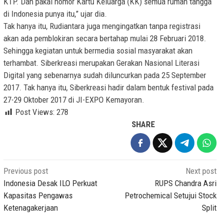
KTP. Dan pakai nomor Kartu Keluarga (KK) semua rumah tangga
di Indonesia punya itu,” ujar dia.
Tak hanya itu, Rudiantara juga mengingatkan tanpa registrasi
akan ada pemblokiran secara bertahap mulai 28 Februari 2018.
Sehingga kegiatan untuk bermedia sosial masyarakat akan
terhambat. Siberkreasi merupakan Gerakan Nasional Literasi
Digital yang sebenarnya sudah diluncurkan pada 25 September
2017. Tak hanya itu, Siberkreasi hadir dalam bentuk festival pada
27-29 Oktober 2017 di JI-EXPO Kemayoran.
Post Views:
278
SHARE
Post
Previous post
Next post
navigation
Indonesia Desak ILO Perkuat
RUPS Chandra Asri
Kapasitas Pengawas
Petrochemical Setujui Stock
Ketenagakerjaan
Split