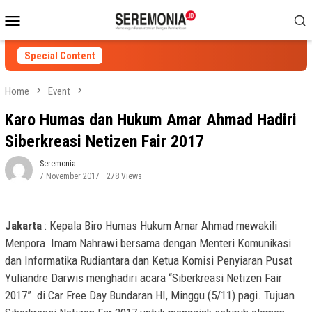
Skip
Mobile
to
Menu
content
Special Content
Home
Event
Karo Humas dan Hukum Amar Ahmad Hadiri
Siberkreasi Netizen Fair 2017
Seremonia
7 November 2017
278 Views
Jakarta
: Kepala Biro Humas Hukum Amar Ahmad mewakili
Menpora Imam Nahrawi bersama dengan Menteri Komunikasi
dan Informatika Rudiantara dan Ketua Komisi Penyiaran Pusat
Yuliandre Darwis menghadiri acara “Siberkreasi Netizen Fair
2017” di Car Free Day Bundaran HI, Minggu (5/11) pagi. Tujuan