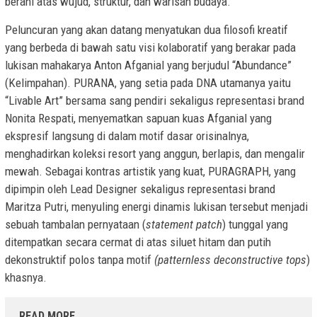
berani atas wujud, struktur, dan warisan budaya.
Peluncuran yang akan datang menyatukan dua filosofi kreatif
yang berbeda di bawah satu visi kolaboratif yang berakar pada
lukisan mahakarya Anton Afganial yang berjudul “Abundance”
(Kelimpahan). PURANA, yang setia pada DNA utamanya yaitu
“Livable Art” bersama sang pendiri sekaligus representasi brand
Nonita Respati, menyematkan sapuan kuas Afganial yang
ekspresif langsung di dalam motif dasar orisinalnya,
menghadirkan koleksi resort yang anggun, berlapis, dan mengalir
mewah. Sebagai kontras artistik yang kuat, PURAGRAPH, yang
dipimpin oleh Lead Designer sekaligus representasi brand
Maritza Putri, menyuling energi dinamis lukisan tersebut menjadi
sebuah tambalan pernyataan (
statement patch
) tunggal yang
ditempatkan secara cermat di atas siluet hitam dan putih
dekonstruktif polos tanpa motif
(patternless deconstructive tops
)
khasnya.
READ MORE