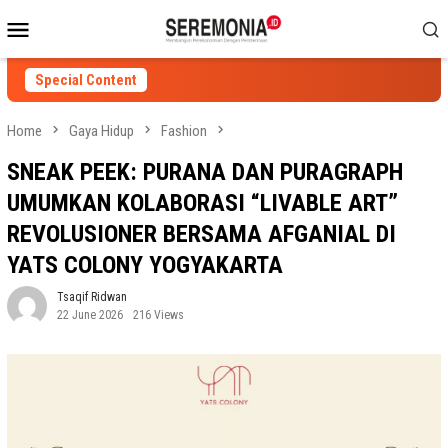
Skip
Mobile
to
Menu
content
Special Content
Home
Gaya Hidup
Fashion
SNEAK PEEK: PURANA DAN PURAGRAPH
UMUMKAN KOLABORASI “LIVABLE ART”
REVOLUSIONER BERSAMA AFGANIAL DI
YATS COLONY YOGYAKARTA
Tsaqif Ridwan
22 June 2026
216 Views