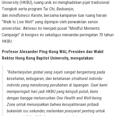
University (HKBU), ruang unik ini menghadirkan pijat tradisional
Tiongkok serta program
T
ai
C
hi,
B
aduanjin
,
dan
mindfulness
K
arate
, bersama kampanye luar ruang harian
“Walk to Live Well” yang dipimpin oleh perwakilan senior
universitas. Aktivasi ini menjadi pusat “Mindful Moments
Campaign” di kongres ini sekaligus menandai peringatan 70 tahun
HKBU.
Profesor Alexander Ping-Kong WAI, Presiden dan Wakil
Rektor Hong Kong Baptist University, mengatakan:
“Keberlanjutan global yang sejati sangat bergantung pada
kesehatan, kebugaran, dan ketahanan struktural individu-
individu yang mendorong perubahan di lapangan. Saat kami
memperingati hari jadi HKBU yang ketujuh puluh, kami
dengan bangga meluncurkan One Health and Well-being
Zone untuk menunjukkan bahwa kesejahteraan pribadi
bukanlah isu sekunder, melainkan prasyarat penting untuk