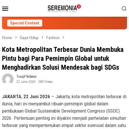
Skip
Mobile
to
Menu
content
Special Content
Home
Gaya Hidup
Fashion
Kota Metropolitan Terbesar Dunia Membuka
Pintu bagi Para Pemimpin Global untuk
Menghadirkan Solusi Mendesak bagi SDGs
Tsaqif Ridwan
22 June 2026
280 Views
JAKARTA
,
22 Juni 2026
— Jakarta, kota metropolitan terbesar di
dunia, hari ini menyambut ribuan pemimpin global dalam
pembukaan Global Sustainable Development Congress (GSDC)
2026. Pertemuan penting ini diyakini menjadi perhelatan simultan
terbesar yang mempertemukan empat sektor esensial dalam satu