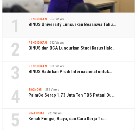
1
PENDIDIKAN
367 Views
BINUS University Luncurkan Beasiswa Tahu…
2
PENDIDIKAN
322 Views
BINUS dan BCA Luncurkan Studi Kasus Halo…
3
PENDIDIKAN
301 Views
BINUS Hadirkan Prodi Internasional untuk…
4
EKONOMI
252 Views
PalmCo Serap 1,73 Juta Ton TBS Petani Du…
5
FINANSIAL
225 Views
Kenali Fungsi, Biaya, dan Cara Kerja Tra…